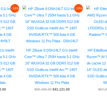
l
Current
Original
Current
- 18%
- 18%
price
price
price
is:
was:
is:
7.00.
$40,092.00.
$50,400.00.
$41,121.00.
i Intel®
HP ZBook 8 D5HJ4LT G1i Intel®
HP EliteBo
ta 5.1 GHz
Core™ Ultra 7 255H hasta 5.1 GHz
Ryzen™ AI 
5 512 GB
16″ WUXGA 32 GB DDR5 512 GB
de caché 12
rc™ 140T
SSD Gráficos Intel® Arc™ 140T
14″ OLED de 
a 4 GB
NVIDIA RTX™ 500 Ada 4 GB
SSD Gráfic
lata
Windows 11 Pro Plata
Wi
2.00
$
50,400.00
$
41,121.00
$
57,0