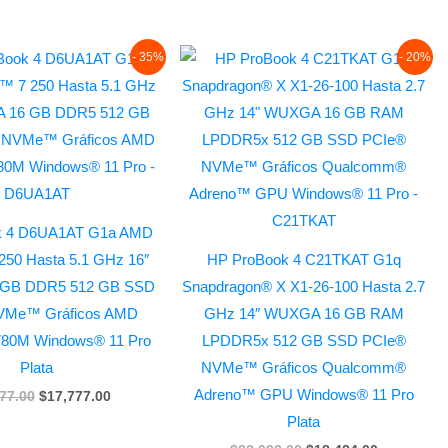
Original
Current
Original
Current
- 35%
- 20%
price
price
price
price
was:
is:
was:
is:
$27,177.00.
$17,777.00.
$23,092.00.
$18,424.00
k 4 D6UA1AT G1a AMD
50 Hasta 5.1 GHz 16″
HP ProBook 4 C21TKAT G1q
GB DDR5 512 GB SSD
Snapdragon® X X1-26-100 Hasta 2.7
VMe™ Gráficos AMD
GHz 14″ WUXGA 16 GB RAM
80M Windows® 11 Pro
LPDDR5x 512 GB SSD PCIe®
Plata
NVMe™ Gráficos Qualcomm®
Adreno™ GPU Windows® 11 Pro
77.00
$
17,777.00
Plata