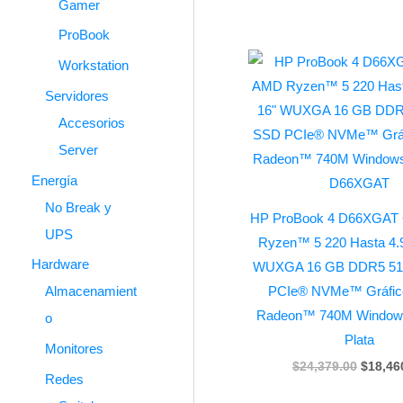
Gamer
ProBook
Origina
Workstation
price
was:
Servidores
$24,37
Accesorios
Server
Energía
No Break y
HP ProBook 4 D66XGAT
UPS
Ryzen™ 5 220 Hasta 4.
Hardware
WUXGA 16 GB DDR5 51
Almacenamient
PCIe® NVMe™ Gráfi
Radeon™ 740M Windows
o
Plata
Monitores
$
24,379.00
$
18,46
Redes