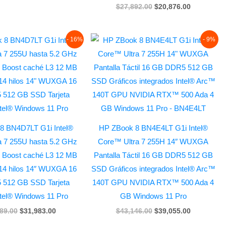
$
27,892.00
$
20,876.00
Original
Current
Original
Current
- 16%
- 9%
price
price
price
price
was:
is:
was:
is:
$37,989.00.
$31,983.00.
$43,146.00.
$39,055.00
8 BN4D7LT G1i Intel®
HP ZBook 8 BN4E4LT G1i Intel®
a 7 255U hasta 5.2 GHz
Core™ Ultra 7 255H 14″ WUXGA
o Boost caché L3 12 MB
Pantalla Táctil 16 GB DDR5 512 GB
 14 hilos 14″ WUXGA 16
SSD Gráficos integrados Intel® Arc™
512 GB SSD Tarjeta
140T GPU NVIDIA RTX™ 500 Ada 4
ntel® Windows 11 Pro
GB Windows 11 Pro
89.00
$
31,983.00
$
43,146.00
$
39,055.00