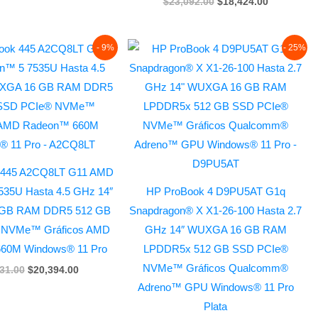
$
23,092.00
$
18,424.00
Original
Current
Original
Current
- 9%
- 25%
price
price
price
price
was:
is:
was:
is:
$22,531.00.
$20,394.00.
$27,892.00.
$20,876.00
 445 A2CQ8LT G11 AMD
35U Hasta 4.5 GHz 14″
HP ProBook 4 D9PU5AT G1q
GB RAM DDR5 512 GB
Snapdragon® X X1-26-100 Hasta 2.7
 NVMe™ Gráficos AMD
GHz 14″ WUXGA 16 GB RAM
60M Windows® 11 Pro
LPDDR5x 512 GB SSD PCIe®
NVMe™ Gráficos Qualcomm®
31.00
$
20,394.00
Adreno™ GPU Windows® 11 Pro
Plata