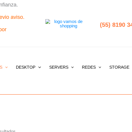
Sorted
nfianza.
by
price:
low
evio aviso.
to
high
(55) 8190 3
por
S
DESKTOP
SERVERS
REDES
STORAGE
sultados