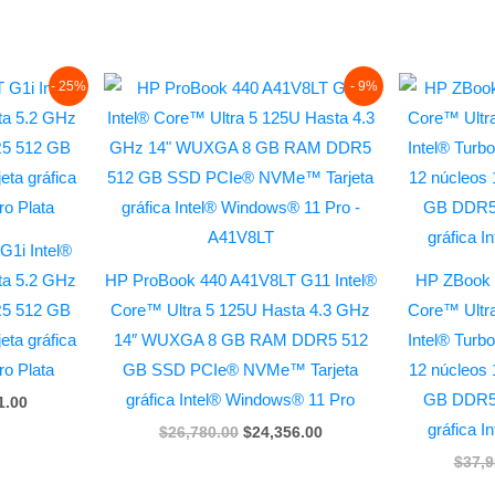
l
Current
Original
Current
- 25%
- 9%
price
price
price
is:
was:
is:
7.00.
$21,871.00.
$26,780.00.
$24,356.00.
1i Intel®
ta 5.2 GHz
HP ProBook 440 A41V8LT G11 Intel®
HP ZBook 
5 512 GB
Core™ Ultra 5 125U Hasta 4.3 GHz
Core™ Ultr
ta gráfica
14″ WUXGA 8 GB RAM DDR5 512
Intel® Turb
ro Plata
GB SSD PCIe® NVMe™ Tarjeta
12 núcleos
gráfica Intel® Windows® 11 Pro
GB DDR5 
1.00
gráfica I
$
26,780.00
$
24,356.00
$
37,9