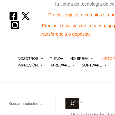
Ir
Search
Tu tienda de tecnología de co
al
Precios sujetos a cambios sin pr
contenido
¡Precios exclusivos en línea y pago 
transferencia o depósito!
NOSOTROS
TIENDA
NO BREAK
LAPTOP
IMPRESIÓN
HARDWARE
SOFTWARE
HP Inc.
Mostrando todos los 16 re