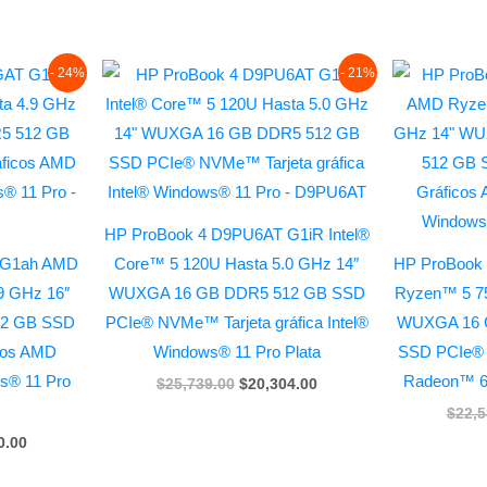
l
Current
Original
Current
- 24%
- 21%
price
price
price
is:
was:
is:
9.00.
$18,460.00.
$25,739.00.
$20,304.00.
HP ProBook 4 D9PU6AT G1iR Intel®
 G1ah AMD
Core™ 5 120U Hasta 5.0 GHz 14″
HP ProBook
9 GHz 16″
WUXGA 16 GB DDR5 512 GB SSD
Ryzen™ 5 75
2 GB SSD
PCIe® NVMe™ Tarjeta gráfica Intel®
WUXGA 16 
cos AMD
Windows® 11 Pro Plata
SSD PCIe®
® 11 Pro
Radeon™ 6
$
25,739.00
$
20,304.00
$
22,5
0.00