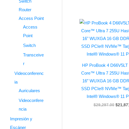
Switch
Router
Access Point
Origina
price
Access
was:
Point
$29,29
Switch
Transceive
r
HP ProBook 4 D66V5LT G
Core™ Ultra 7 255U Has
Videoconferenc
16″ WUXGA 16 GB DDR
ia
SSD PCIe® NVMe™ Tarje
Auriculares
Intel® Windows® 11 P
Videoconfere
$
29,297.00
$
21,87
ncia
Impresión y
Escáner