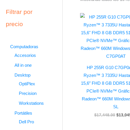
Filtrar por
Origina
price
precio
was:
$17,44
Computadoras
Accesorios
All in one
HP 255R G10 C7GP0
Desktop
Ryzen™ 3 7335U Hasta
15,6″ FHD 8 GB DDR5 5
OptiPlex
PCIe® NVMe™ Gráfi
Precision
Radeon™ 660M Window
Workstations
SL
Portátiles
$
17,448.00
$
13,04
Dell Pro