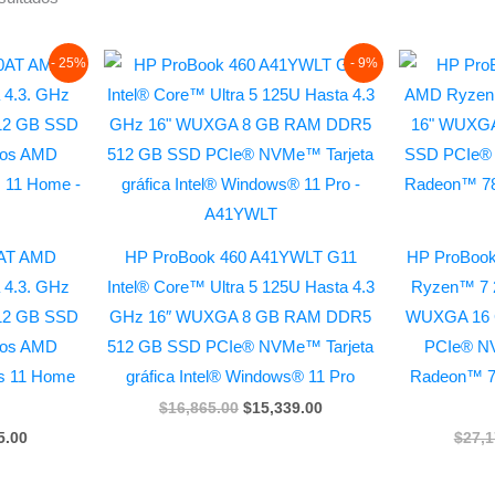
l
Current
Original
Current
- 25%
- 9%
price
price
price
is:
was:
is:
8.00.
$13,045.00.
$16,865.00.
$15,339.00.
AT AMD
HP ProBook 460 A41YWLT G11
HP ProBoo
 4.3. GHz
Intel® Core™ Ultra 5 125U Hasta 4.3
Ryzen™ 7 2
12 GB SSD
GHz 16″ WUXGA 8 GB RAM DDR5
WUXGA 16 
cos AMD
512 GB SSD PCIe® NVMe™ Tarjeta
PCIe® N
s 11 Home
gráfica Intel® Windows® 11 Pro
Radeon™ 7
$
16,865.00
$
15,339.00
5.00
$
27,1