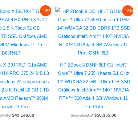
Original
Current
Original
Current
- 14%
- 18%
price
price
price
price
was:
is:
was:
is:
$57,074.00.
$49,146.00.
$61,556.00.
$50,355.00
ok X B8JR6LT G1a AMD
HP ZBook 8 D5HH8LT G1i Intel®
9 HX PRO 375 24 MB L3
Core™ Ultra 7 255H hasta 5.1 GHz
 núcleos 24 subprocesos
14″ WUXGA 32 GB DDR5 1TB SSD
2.8 K Táctil 32 GB 1 TB
Gráficos Intel® Arc™ 140T NVIDIA
os AMD Radeon™ 890M
RTX™ 500 Ada 4 GB Windows 11
ndows 11 Pro
Pro Plata
74.00
$
49,146.00
$
61,556.00
$
50,355.00