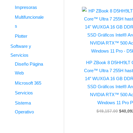
Impresoras
Origina
price
Multifuncionale
was:
$49,15
s
Plotter
Software y
Servicios
HP ZBook 8 D5HH9LT G1
Diseño Página
Core™ Ultra 7 255H has
Web
14″ WUXGA 16 GB DDR
Microsoft 365
SSD Gráficos Intel® A
Servicios
NVIDIA RTX™ 500 Ad
Windows 11 Pro P
Sistema
$
49,157.00
$
40,09
Operativo