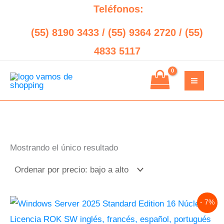
Ir
Search
Teléfonos:
al
(55) 8190 3433 / (55) 9364 2720 / (55)
contenido
4833 5117
Mostrando el único resultado
Original
Current
- 7%
price
price
was:
is: