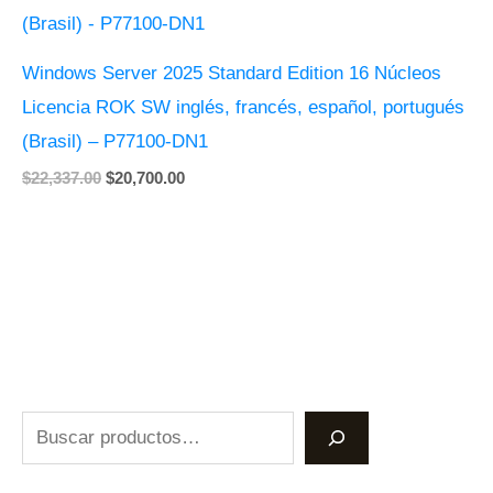
$22,337.00.
$20,700.00.
Windows Server 2025 Standard Edition 16 Núcleos
Licencia ROK SW inglés, francés, español, portugués
(Brasil) – P77100-DN1
$
22,337.00
$
20,700.00