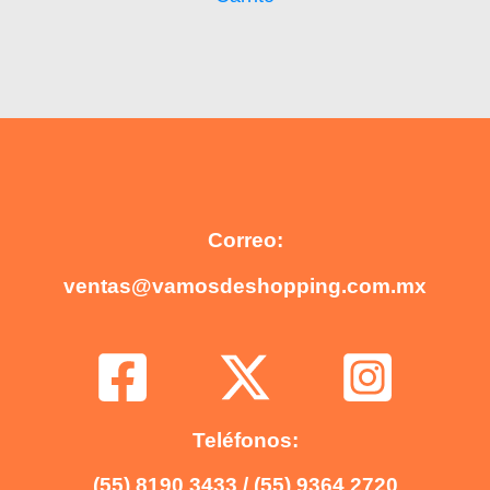
Correo:
ventas@vamosdeshopping.com.mx
Teléfonos:
(55) 8190 3433 / (55) 9364 2720