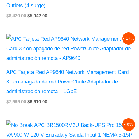
Outlets (4 surge)
$
6,420.00
$
5,942.00
Original
Current
- 17%
price
price
was:
is:
$7,999.00.
$6,610.00.
APC Tarjeta Red AP9640 Network Management Card
3 con apagado de red PowerChute Adaptador de
administración remota – 1GbE
$
7,999.00
$
6,610.00
Original
Current
- 8%
price
price
was:
is: