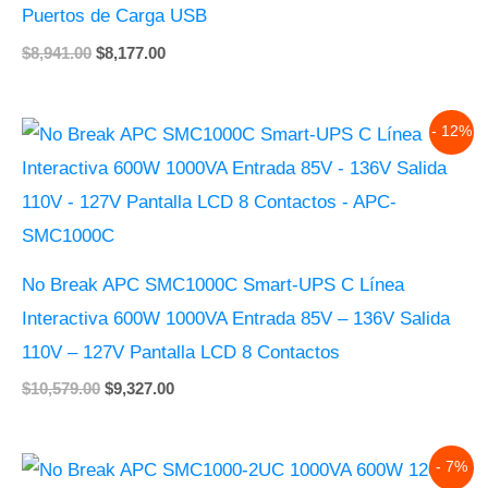
Puertos de Carga USB
$
8,941.00
$
8,177.00
Original
Current
- 12%
price
price
was:
is:
$10,579.00.
$9,327.00.
No Break APC SMC1000C Smart-UPS C Línea
Interactiva 600W 1000VA Entrada 85V – 136V Salida
110V – 127V Pantalla LCD 8 Contactos
$
10,579.00
$
9,327.00
Original
Current
- 7%
price
price