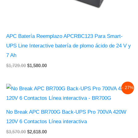
APC Batería Reemplazo APCRBC123 Para Smart-
UPS Line Interactive batería de plomo ácido de 24 V y
7 Ah
$
1,729.00
$
1,580.00
Original
Current
- 27%
price
price
was:
is:
$3,570.00.
$2,618.00.
No Break APC BR700G Back-UPS Pro 700VA 420W
120V 6 Contactos Línea interactiva
$
3,570.00
$
2,618.00