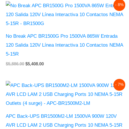
Original
Current
- 8%
price
price
was:
is:
$5,886.00.
$5,408.00.
No Break APC BR1500G Pro 1500VA 865W Entrada
120 Salida 120V Línea Interactiva 10 Contactos NEMA
5-15R
$
5,886.00
$
5,408.00
Original
Current
- 7%
price
price
was:
is:
$6,420.00.
$5,942.00.
APC Back-UPS BR1500M2-LM 1500VA 900W 120V
AVR LCD LAM 2 USB Charging Ports 10 NEMA 5-15R