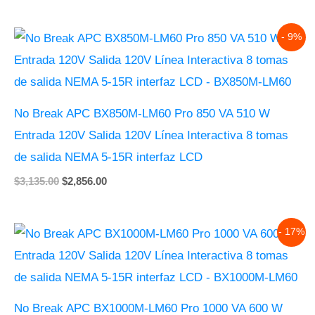
Original
Current
- 9%
price
price
was:
is:
$3,135.00.
$2,856.00.
No Break APC BX850M-LM60 Pro 850 VA 510 W
Entrada 120V Salida 120V Línea Interactiva 8 tomas
de salida NEMA 5-15R interfaz LCD
$
3,135.00
$
2,856.00
Original
Current
- 17%
price
price
was:
is:
$4,099.00.
$3,385.00.
No Break APC BX1000M-LM60 Pro 1000 VA 600 W