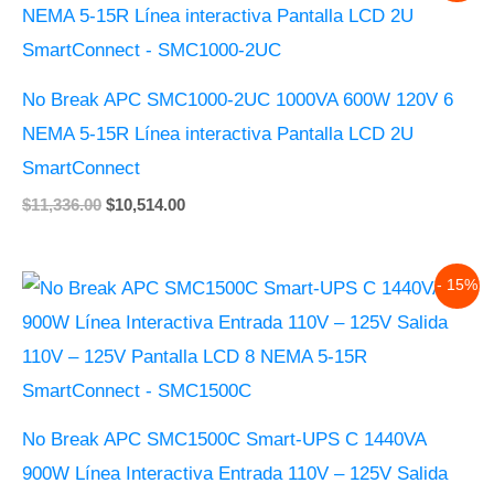
was:
is:
$11,336.00.
$10,514.00.
No Break APC SMC1000-2UC 1000VA 600W 120V 6
NEMA 5-15R Línea interactiva Pantalla LCD 2U
SmartConnect
$
11,336.00
$
10,514.00
Original
Current
- 15%
price
price
was:
is:
$13,753.00.
$11,681.00.
No Break APC SMC1500C Smart-UPS C 1440VA
900W Línea Interactiva Entrada 110V – 125V Salida