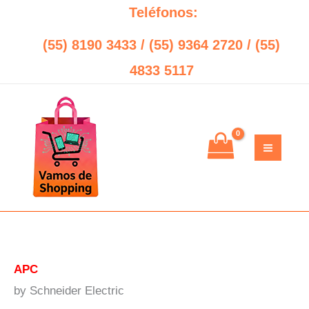
Sorted
Ir
Search
Teléfonos:
by
price:
al
low
(55) 8190 3433 / (55) 9364 2720 / (55)
to
contenido
high
4833 5117
APC
by Schneider Electric