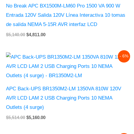
No Break APC BX1500M-LM60 Pro 1500 VA 900 W
Entrada 120V Salida 120V Línea Interactiva 10 tomas
de salida NEMA 5-15R AVR interfaz LCD
$
5,140.00
$
4,811.00
Original
Current
- 6%
price
price
was:
is:
$5,514.00.
$5,160.00.
APC Back-UPS BR1350M2-LM 1350VA 810W 120V
AVR LCD LAM 2 USB Charging Ports 10 NEMA
Outlets (4 surge)
$
5,514.00
$
5,160.00