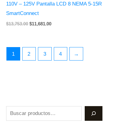
110V – 125V Pantalla LCD 8 NEMA 5-15R
SmartConnect
$
13,753.00
$
11,681.00
1
2
3
4
→