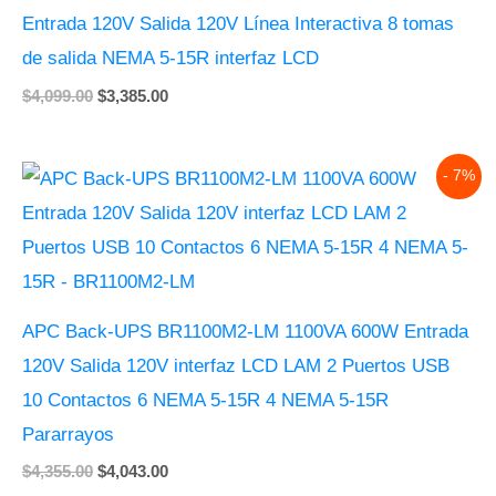
Entrada 120V Salida 120V Línea Interactiva 8 tomas
de salida NEMA 5-15R interfaz LCD
$
4,099.00
$
3,385.00
Original
Current
- 7%
price
price
was:
is:
$4,355.00.
$4,043.00.
APC Back-UPS BR1100M2-LM 1100VA 600W Entrada
120V Salida 120V interfaz LCD LAM 2 Puertos USB
10 Contactos 6 NEMA 5-15R 4 NEMA 5-15R
Pararrayos
$
4,355.00
$
4,043.00