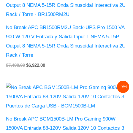
$7,498.00.
$6,922.00.
No Break APC BR1500RM2U Back-UPS Pro 1500 VA
900 W 120 V Entrada y Salida Input 1 NEMA 5-15P
Output 8 NEMA 5-15R Onda Sinusoidal Interactiva 2U
Rack / Torre
$
7,498.00
$
6,922.00
Original
Current
- 9%
price
price
was:
is:
$8,941.00.
$8,177.00.
No Break APC BGM1500B-LM Pro Gaming 900W
1500VA Entrada 88-120V Salida 120V 10 Contactos 3