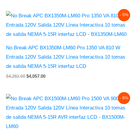
Original
Current
- 5%
price
price
was:
is:
$4,282.00.
$4,057.00.
No Break APC BX1350M-LM60 Pro 1350 VA 810 W
Entrada 120V Salida 120V Línea Interactiva 10 tomas
de salida NEMA 5-15R interfaz LCD
$
4,282.00
$
4,057.00
Original
Current
- 6%
price
price
was:
is:
$5,140.00.
$4,811.00.