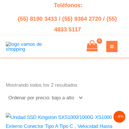
Sorted
Ir
Search
Teléfonos:
by
price:
al
low
(55) 8190 3433 / (55) 9364 2720 / (55)
to
contenido
high
4833 5117
Mostrando todos los 2 resultados
Original
Current
- 4%
price
price
was:
is: