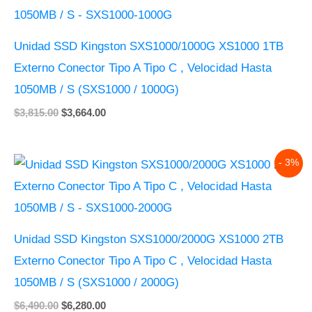
$3,815.00.
$3,664.00.
Unidad SSD Kingston SXS1000/1000G XS1000 1TB
Externo Conector Tipo A Tipo C , Velocidad Hasta
1050MB / S (SXS1000 / 1000G)
$
3,815.00
$
3,664.00
Original
Current
- 3%
price
price
was:
is:
$6,490.00.
$6,280.00.
Unidad SSD Kingston SXS1000/2000G XS1000 2TB
Externo Conector Tipo A Tipo C , Velocidad Hasta
1050MB / S (SXS1000 / 2000G)
$
6,490.00
$
6,280.00