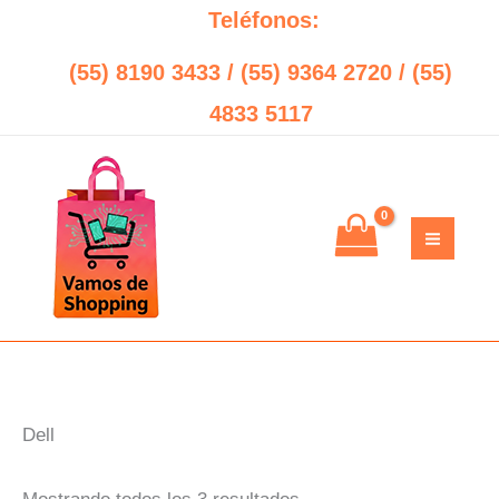
Sorted
Ir
Search
Teléfonos:
by
price:
al
low
(55) 8190 3433 / (55) 9364 2720 / (55)
to
contenido
high
4833 5117
Dell