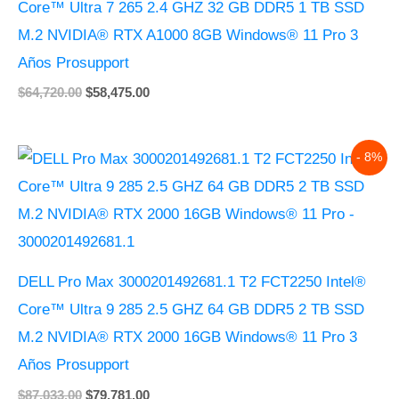
Core™ Ultra 7 265 2.4 GHZ 32 GB DDR5 1 TB SSD
M.2 NVIDIA® RTX A1000 8GB Windows® 11 Pro 3
Años Prosupport
$
64,720.00
$
58,475.00
Original
Current
- 8%
price
price
was:
is:
$87,033.00.
$79,781.00.
DELL Pro Max 3000201492681.1 T2 FCT2250 Intel®
Core™ Ultra 9 285 2.5 GHZ 64 GB DDR5 2 TB SSD
M.2 NVIDIA® RTX 2000 16GB Windows® 11 Pro 3
Años Prosupport
$
87,033.00
$
79,781.00