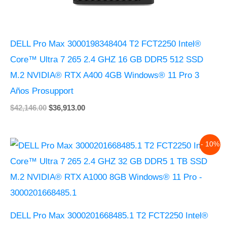
DELL Pro Max 3000198348404 T2 FCT2250 Intel®
Core™ Ultra 7 265 2.4 GHZ 16 GB DDR5 512 SSD
M.2 NVIDIA® RTX A400 4GB Windows® 11 Pro 3
Años Prosupport
$
42,146.00
$
36,913.00
Original
Current
- 10%
price
price
was:
is:
$64,720.00.
$58,475.00.
DELL Pro Max 3000201668485.1 T2 FCT2250 Intel®