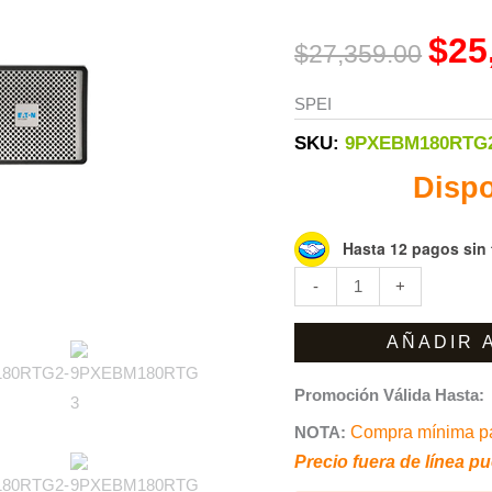
9PXEBM180RTG2
was:
Externo
$
25
$
27,359.00
$27,3
Eaton
para
SPEI
No
SKU:
9PXEBM180RTG
Break
Dispo
Modelos
9PXG2
de
Hasta 12 pagos sin 
5
-
+
Y
6
AÑADIR 
Kvas
cantidad
Promoción Válida Hasta:
NOTA:
Compra mínima pa
Precio fuera de línea pu