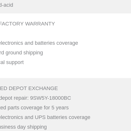
d-acid
 FACTORY WARRANTY
s
electronics and batteries coverage
rd ground shipping
al support
ED DEPOT EXCHANGE
 depot repair: 9SW5Y-18000BC
ed parts coverage for 5 years
electronics and UPS batteries coverage
usiness day shipping