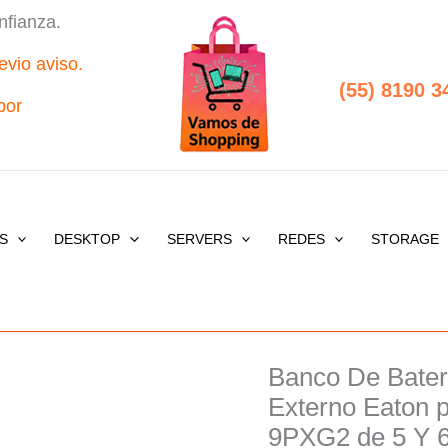
nfianza.
evio aviso.
(55) 8190 3
por
S
DESKTOP
SERVERS
REDES
STORAGE
Banco De Bat
Banco
Origi
De
Externo Eaton 
price
Baterías
9PXG2 de 5 Y 