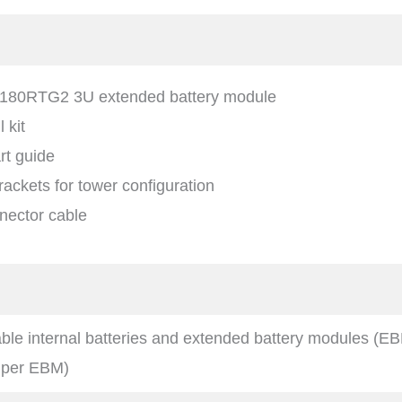
80RTG2 3U extended battery module
l kit
rt guide
rackets for tower configuration
ector cable
le internal batteries and extended battery modules (E
2 per EBM)