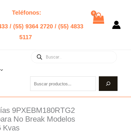
Teléfonos:
433 / (55) 9364 2720 / (55) 4833
5117
Products
Buscar
search
erías 9PXEBM180RTG2
nal
Current
para No Break Modelos
price
6 Kvas