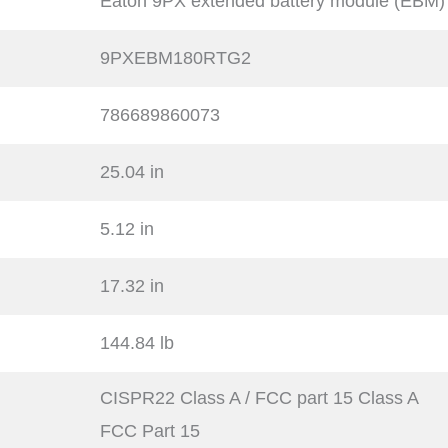
Eaton 9PX extended battery module (EBM)
9PXEBM180RTG2
786689860073
25.04 in
5.12 in
17.32 in
144.84 lb
CISPR22 Class A / FCC part 15 Class A
FCC Part 15