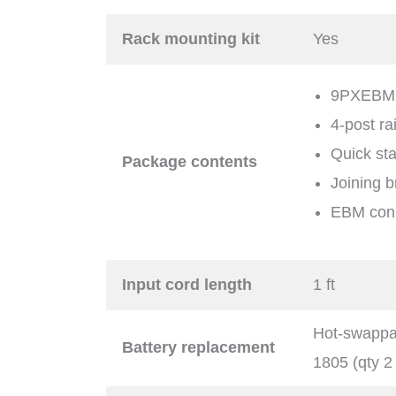
Rack mounting kit
Yes
9PXEBM1
4-post rai
Quick sta
Package contents
Joining b
EBM conn
Input cord length
1 ft
Hot-swappab
Battery replacement
1805 (qty 