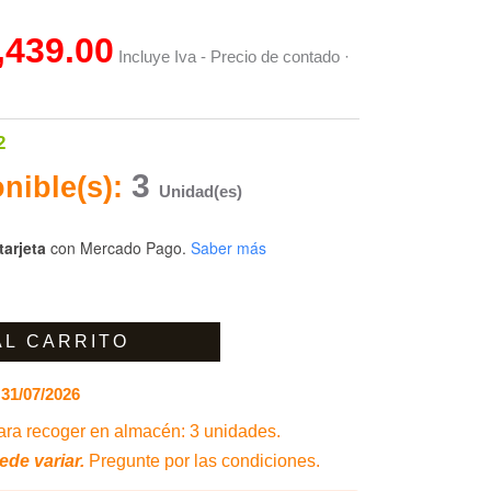
is:
,439.00
Incluye Iva - Precio de contado ·
59.00.
$25,439.00.
2
3
nible(s):
Unidad(es)
tarjeta
con Mercado Pago.
Saber más
AL CARRITO
31/07/2026
ra recoger en almacén: 3 unidades.
ede variar.
Pregunte por las condiciones.