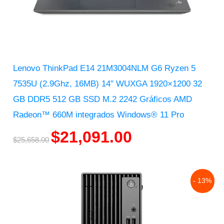
Lenovo ThinkPad E14 21M3004NLM G6 Ryzen 5
7535U (2.9Ghz, 16MB) 14″ WUXGA 1920×1200 32
GB DDR5 512 GB SSD M.2 2242 Gráficos AMD
Radeon™ 660M integrados Windows® 11 Pro
$
21,091.00
$
25,658.00
Original
Current
- 13%
price
price
was:
is:
$29,997.00.
$26,093.00.