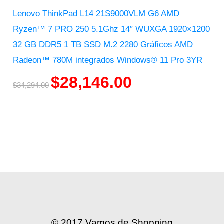
Lenovo ThinkPad L14 21S9000VLM G6 AMD
Ryzen™ 7 PRO 250 5.1Ghz 14″ WUXGA 1920×1200
32 GB DDR5 1 TB SSD M.2 2280 Gráficos AMD
Radeon™ 780M integrados Windows® 11 Pro 3YR
$
28,146.00
$
34,294.00
© 2017 Vamos de Shopping