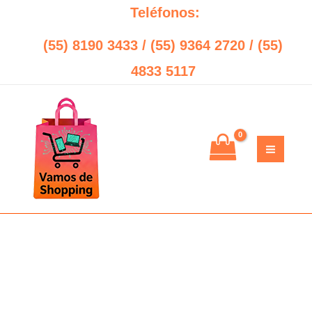
Ir
Teléfonos:
al
(55) 8190 3433 / (55) 9364 2720 / (55)
contenido
4833 5117