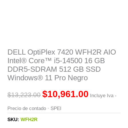
was:
is:
$13,223.00.
$10,961.00.
DELL OptiPlex 7420 WFH2R AIO
Intel® Core™ i5-14500 16 GB
DDR5-SDRAM 512 GB SSD
Windows® 11 Pro Negro
$
10,961.00
$
13,223.00
Incluye Iva -
Precio de contado · SPEI
SKU:
WFH2R