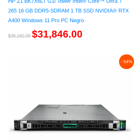
HP Z1 BK7X6LT G1i Tower Intel® Core™ Ultra 7
265 16 GB DDR5-SDRAM 1 TB SSD NVIDIA® RTX
A400 Windows 11 Pro PC Negro
$
31,846.00
$
35,182.00
Original
Current
- 54%
price
price
was:
is:
$395,445.00.
$183,589.00.