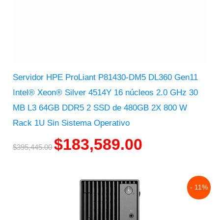
Servidor HPE ProLiant P81430-DM5 DL360 Gen11
Intel® Xeon® Silver 4514Y 16 núcleos 2.0 GHz 30
MB L3 64GB DDR5 2 SSD de 480GB 2X 800 W
Rack 1U Sin Sistema Operativo
$
183,589.00
$
395,445.00
Original
Current
- 11%
price
price
was:
is:
$24,811.00.
$21,997.00.