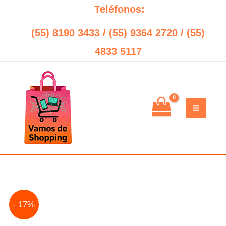
Ir
Teléfonos:
al
(55) 8190 3433 / (55) 9364 2720 / (55)
contenido
4833 5117
Original
Current
- 17%
price
price