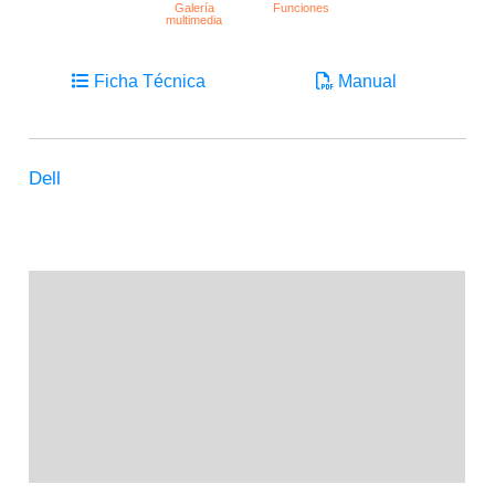
Ficha Técnica
Manual
Dell
Descripción
Información adicional
Marca
Valoraciones (0)