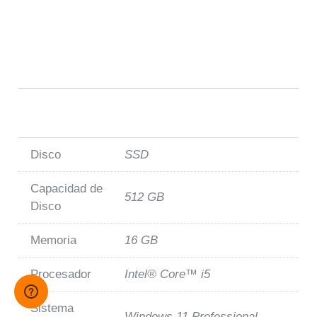
DELL Pro QCM1250 0869J – DELL Pro QCM1250
0869J – DELL Pro QCM1250 0869J – DELL Pro
QCM1250 0869J – DELL Pro QCM1250 0869J –
DELL Pro QCM1250 0869J
Disco
SSD
Capacidad de
512 GB
Disco
Memoria
16 GB
Procesador
Intel® Core™ i5
Sistema
Windows 11 Professional