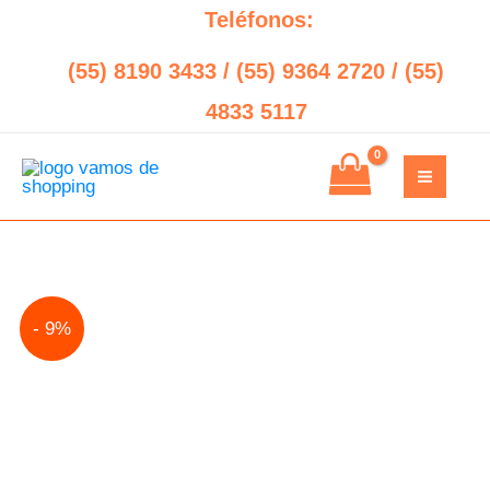
Ir
Teléfonos:
al
(55) 8190 3433 / (55) 9364 2720 / (55)
contenido
4833 5117
DELL
Original
Current
- 9%
Pro
price
price
QCM1250
was:
is:
0869J
Micro
$23,697.00.
$21,509.00.