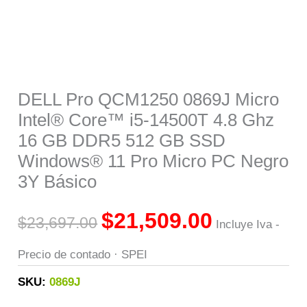
Micro
PC
Negro
3Y
DELL Pro QCM1250 0869J Micro
Básico
Intel® Core™ i5-14500T 4.8 Ghz
cantidad
16 GB DDR5 512 GB SSD
Windows® 11 Pro Micro PC Negro
3Y Básico
$
21,509.00
$
23,697.00
Incluye Iva -
Precio de contado · SPEI
SKU:
0869J