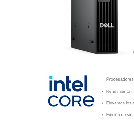
Procesadores I
Rendimiento m
Elevamos los 
Edición de vi