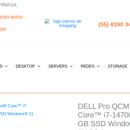
nfianza.
evio aviso.
(55) 8190 3
por
S
DESKTOP
SERVERS
REDES
STORAGE
DELL Pro QCM1
Core™ i7-1470
GB SSD Window