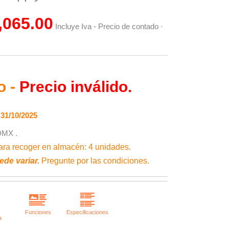
is:
,065.00
Incluye Iva - Precio de contado ·
01.00.
$11,065.00.
o -
Precio inválido.
31/10/2025
DMX .
ra recoger en almacén: 4 unidades.
ede variar.
Pregunte por las condiciones.