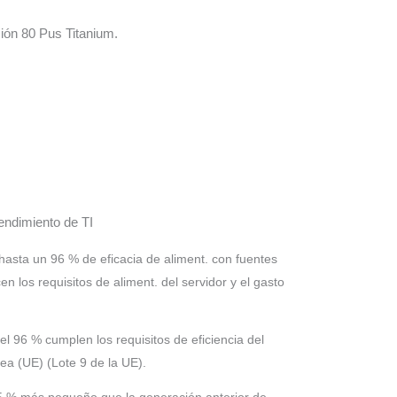
ión 80 Pus Titanium.
rendimiento de TI
hasta un 96 % de eficacia de aliment. con fuentes
n los requisitos de aliment. del servidor y el gasto
el 96 % cumplen los requisitos de eficiencia del
a (UE) (Lote 9 de la UE).
 25 % más pequeño que la generación anterior de