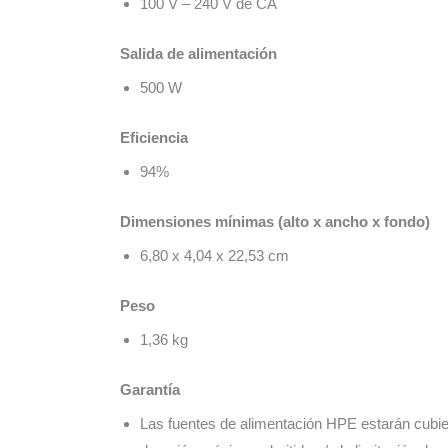
100 V – 240 V de CA
Salida de alimentación
500 W
Eficiencia
94%
Dimensiones mínimas (alto x ancho x fondo)
6,80 x 4,04 x 22,53 cm
Peso
1,36 kg
Garantía
Las fuentes de alimentación HPE estarán cubier