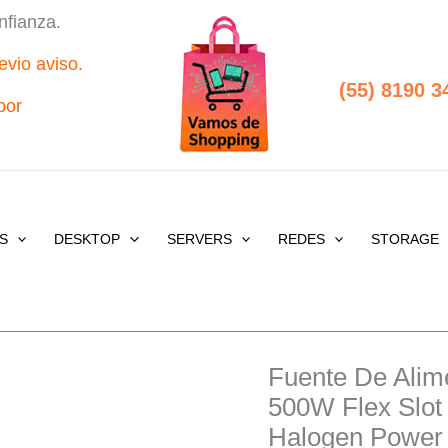
nfianza.
evio aviso.
(55) 8190 3
por
S
DESKTOP
SERVERS
REDES
STORAGE
Fuente De Ali
Origi
500W Flex Slot
price
Halogen Power 