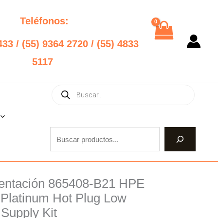
Teléfonos:
433 / (55) 9364 2720 / (55) 4833
5117
Products
Buscar
search
mentación 865408-B21 HPE
nal
Current
 Platinum Hot Plug Low
price
Supply Kit