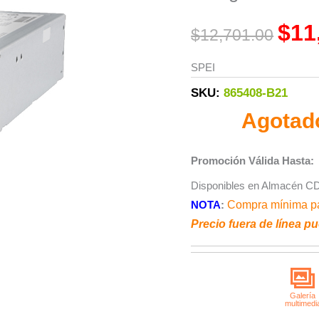
was:
$
11
$
12,701.00
$12,7
SPEI
SKU:
865408-B21
Agotad
Promoción Válida Hasta:
Disponibles en Almacén C
NOTA
:
Compra mínima pa
Precio fuera de línea pu