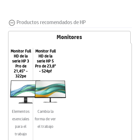
Productos recomendados de HP
Monitores
Monitor Full
Monitor Full
HD de la
HD de la
serie HP 3
serie HP 5
Pro de
Pro de 23,8"
21,45" -
- 524pf
322pe
Elementos
Cambia la
esenciales
forma de ver
para el
el trabajo
trabajo