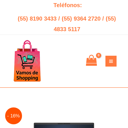
Ir
Teléfonos:
al
(55) 8190 3433 / (55) 9364 2720 / (55)
contenido
4833 5117
Original
Current
- 16%
price
price