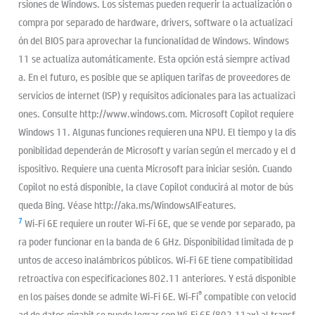
rsiones de Windows. Los sistemas pueden requerir la actualización o
compra por separado de hardware, drivers, software o la actualizaci
ón del BIOS para aprovechar la funcionalidad de Windows. Windows
11 se actualiza automáticamente. Esta opción está siempre activad
a. En el futuro, es posible que se apliquen tarifas de proveedores de
servicios de internet (ISP) y requisitos adicionales para las actualizaci
ones. Consulte http://www.windows.com. Microsoft Copilot requiere
Windows 11. Algunas funciones requieren una NPU. El tiempo y la dis
ponibilidad dependerán de Microsoft y varían según el mercado y el d
ispositivo. Requiere una cuenta Microsoft para iniciar sesión. Cuando
Copilot no está disponible, la clave Copilot conducirá al motor de bús
queda Bing. Véase http://aka.ms/WindowsAIFeatures.
7
Wi-Fi 6E requiere un router Wi-Fi 6E, que se vende por separado, pa
ra poder funcionar en la banda de 6 GHz. Disponibilidad limitada de p
untos de acceso inalámbricos públicos. Wi-Fi 6E tiene compatibilidad
retroactiva con especificaciones 802.11 anteriores. Y está disponible
®
en los países donde se admite Wi-Fi 6E. Wi-Fi
compatible con velocid
ad de datos gigabit se puede lograr con Wi-Fi 6E (802.11ax) al transf