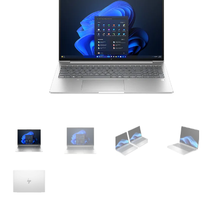
was:
is:
$12,701.00.
$10,703.00.