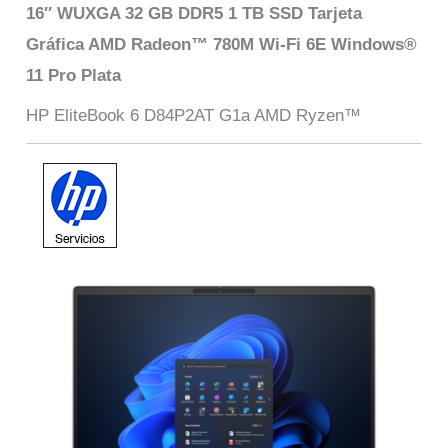
16″ WUXGA 32 GB DDR5 1 TB SSD Tarjeta
Gráfica AMD Radeon™ 780M Wi-Fi 6E Windows®
11 Pro Plata
HP EliteBook 6 D84P2AT G1a AMD Ryzen™