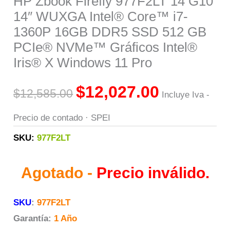
HP Zbook Firefly 977F2LT 14 G10
14″ WUXGA Intel® Core™ i7-
1360P 16GB DDR5 SSD 512 GB
PCIe® NVMe™ Gráficos Intel®
Iris® X Windows 11 Pro
$
12,027.00
$
12,585.00
Incluye Iva -
Precio de contado · SPEI
SKU:
977F2LT
Agotado -
Precio inválido.
SKU
:
977F2LT
Garantía:
1 Año