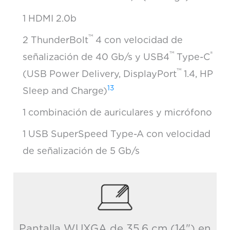
1 HDMI 2.0b
™
2 ThunderBolt
4 con velocidad de
™
®
señalización de 40 Gb/s y USB4
Type-C
™
(USB Power Delivery, DisplayPort
1.4, HP
13
Sleep and Charge)
1 combinación de auriculares y micrófono
1 USB SuperSpeed Type-A con velocidad
de señalización de 5 Gb/s
Pantalla WUXGA de 35,6 cm (14") en