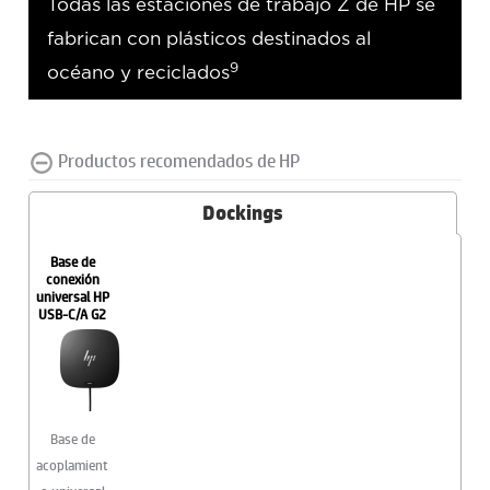
Todas las estaciones de trabajo Z de HP se
fabrican con plásticos destinados al
9
océano y reciclados
Productos recomendados de HP
Dockings
Base de
conexión
universal HP
USB-C/A G2
Base de
acoplamient