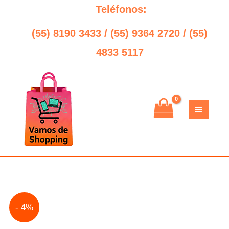
Ir
Teléfonos:
al
(55) 8190 3433 / (55) 9364 2720 / (55)
contenido
4833 5117
Original
Current
- 4%
price
price