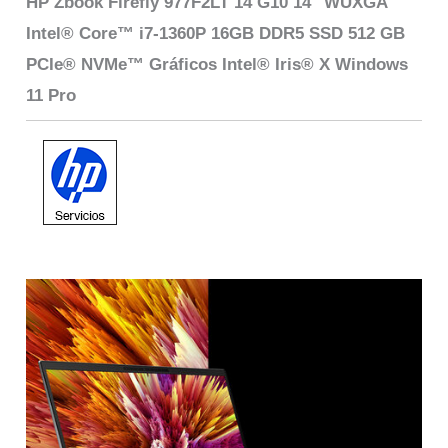
HP Zbook Firefly 977F2LT 14 G10 14″ WUXGA
Intel® Core™ i7-1360P 16GB DDR5 SSD 512 GB
PCIe® NVMe™ Gráficos Intel® Iris® X Windows
11 Pro