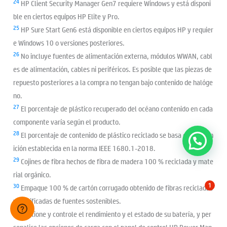
24
HP Client Security Manager Gen7 requiere Windows y está disponi
ble en ciertos equipos HP Elite y Pro.
25
HP Sure Start Gen6 está disponible en ciertos equipos HP y requier
e Windows 10 o versiones posteriores.
26
No incluye fuentes de alimentación externa, módulos WWAN, cabl
es de alimentación, cables ni periféricos. Es posible que las piezas de
repuesto posteriores a la compra no tengan bajo contenido de halóge
no.
27
El porcentaje de plástico recuperado del océano contenido en cada
componente varía según el producto.
28
El porcentaje de contenido de plástico reciclado se basa en la defin
ición establecida en la norma IEEE 1680.1-2018.
29
Cojines de fibra hechos de fibra de madera 100 % reciclada y mate
rial orgánico.
30
1
Empaque 100 % de cartón corrugado obtenido de fibras recicladas
y certificadas de fuentes sostenibles.
31
Gestione y controle el rendimiento y el estado de su batería, y per