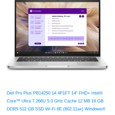
$32,232.00.
$29,461.00.
Dell Pro Plus PB14250 14 4P1FT 14″ FHD+ Intel®
Core™ Ultra 7 266U 5.0 GHz Cache 12 MB 16 GB
DDR5 512 GB SSD Wi-Fi 6E (802.11ax) Windows®