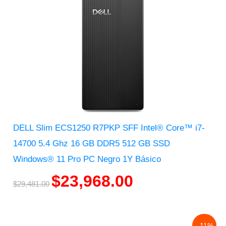
DELL Slim ECS1250 R7PKP SFF Intel® Core™ i7-
14700 5.4 Ghz 16 GB DDR5 512 GB SSD
Windows® 11 Pro PC Negro 1Y Básico
$
23,968.00
$
29,481.00
Original
Current
- 11%