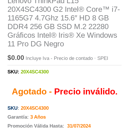
Lenovo ThinkPad L15
20X4SC4300 G2 Intel® Core™ i7-
1165G7 4.7Ghz 15.6″ HD 8 GB
DDR4 256 GB SSD M.2 22280
Gráficos Intel® Iris® Xe Windows
11 Pro DG Negro
$
0.00
Incluye Iva - Precio de contado · SPEI
SKU:
20X4SC4300
Agotado -
Precio inválido.
SKU
:
20X4SC4300
Garantía:
3 Años
Promoción Válida Hasta:
31/07/2024