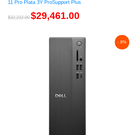
11 Pro Plata 3Y ProSupport Plus
$
29,461.00
$
32,232.00
Original
Current
- 8%
price
price
was:
is:
$31,523.00.
$29,035.00.