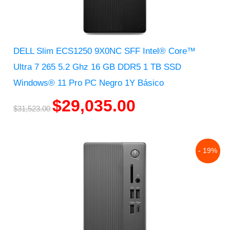
DELL Slim ECS1250 9X0NC SFF Intel® Core™
Ultra 7 265 5.2 Ghz 16 GB DDR5 1 TB SSD
Windows® 11 Pro PC Negro 1Y Básico
$
29,035.00
$
31,523.00
Original
Current
- 19%
price
price
was:
is:
$29,481.00.
$23,968.00.