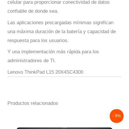
celular para proporcionar conectividad de datos
confiable de donde sea.
Las aplicaciones precargadas mínimas significan
una máxima duración de la batería y capacidad de
respuesta para los usuarios.
Y una implementación más rápida para los
administradores de TI.
Lenovo ThinkPad L15 20X4SC4300
Productos relacionados
Original
Current
- 9%
price
price
was:
is: