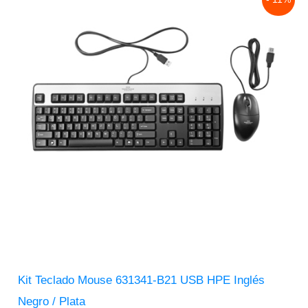
price
price
was:
is:
$642.00.
$570.00.
Kit Teclado Mouse 631341-B21 USB HPE Inglés
Negro / Plata