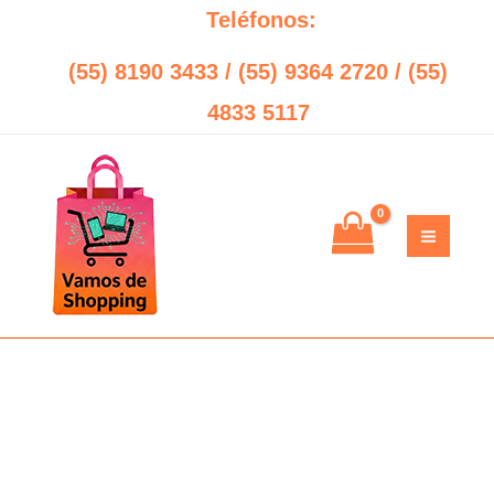
Ir
Teléfonos:
al
(55) 8190 3433 / (55) 9364 2720 / (55)
contenido
4833 5117