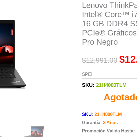
Lenovo ThinkP
Origi
Intel® Core™ i
price
16 GB DDR4 SS
was:
PCIe® Gráficos
Pro Negro
$12,9
$
12
$
12,991.00
SPEI
SKU:
21H4000TLM
Agotad
SKU
:
21H4000TLM
Garantía:
3 Años
Promoción Válida Hasta: