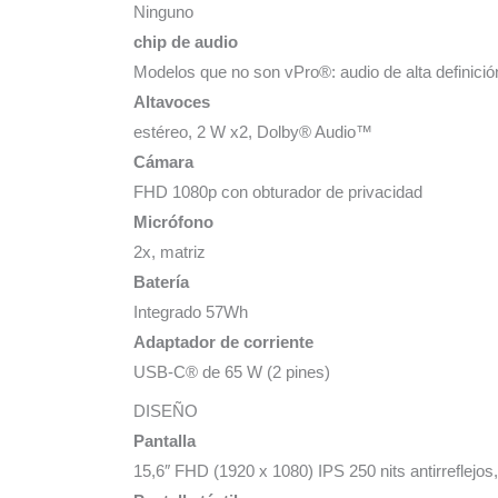
Ninguno
chip de audio
Modelos que no son vPro®: audio de alta definic
Altavoces
estéreo, 2 W x2, Dolby® Audio™
Cámara
FHD 1080p con obturador de privacidad
Micrófono
2x, matriz
Batería
Integrado 57Wh
Adaptador de corriente
USB-C® de 65 W (2 pines)
DISEÑO
Pantalla
15,6″ FHD (1920 x 1080) IPS 250 nits antirreflej