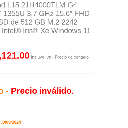
ad L15 21H4000TLM G4
nal
Current
7-1355U 3.7 GHz 15.6″ FHD
price
D de 512 GB M.2 2242
is:
 Intel® Iris® Xe Windows 11
91.00.
$12,121.00.
,121.00
Incluye Iva - Precio de contado ·
o -
Precio inválido.
30/09/2024