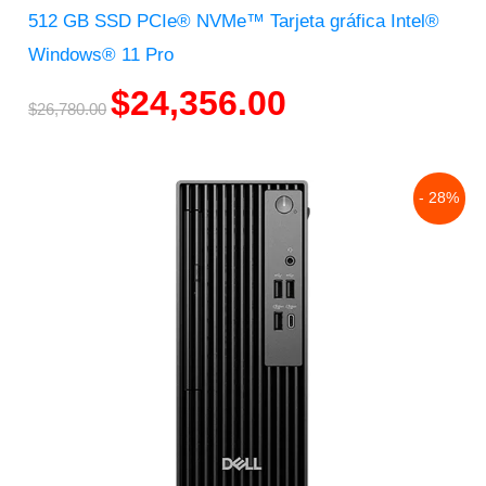
512 GB SSD PCIe® NVMe™ Tarjeta gráfica Intel®
Windows® 11 Pro
$
24,356.00
$
26,780.00
Original
Current
- 28%
price
price
was:
is:
$33,081.00.
$23,925.00.