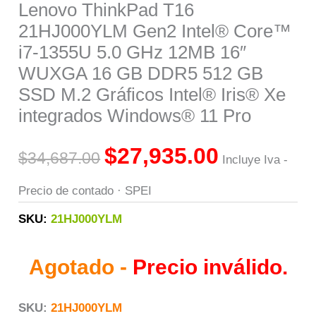
Lenovo ThinkPad T16
21HJ000YLM Gen2 Intel® Core™
i7-1355U 5.0 GHz 12MB 16″
WUXGA 16 GB DDR5 512 GB
SSD M.2 Gráficos Intel® Iris® Xe
integrados Windows® 11 Pro
$
27,935.00
$
34,687.00
Incluye Iva -
Precio de contado · SPEI
SKU:
21HJ000YLM
Agotado -
Precio inválido.
SKU:
21HJ000YLM