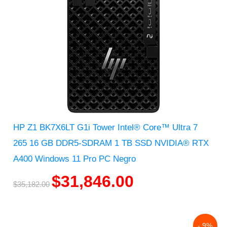
HP Z1 BK7X6LT G1i Tower Intel® Core™ Ultra 7
265 16 GB DDR5-SDRAM 1 TB SSD NVIDIA® RTX
A400 Windows 11 Pro PC Negro
$
31,846.00
$
35,182.00
Original
Current
- 9%