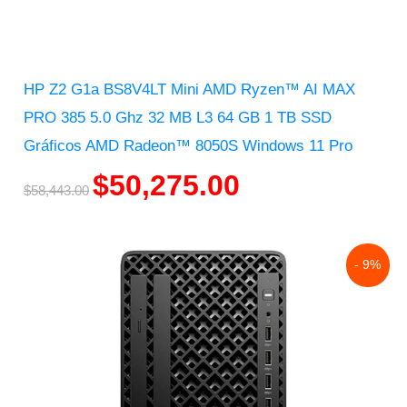
HP Z2 G1a BS8V4LT Mini AMD Ryzen™ AI MAX
PRO 385 5.0 Ghz 32 MB L3 64 GB 1 TB SSD
Gráficos AMD Radeon™ 8050S Windows 11 Pro
$
50,275.00
$
58,443.00
Original
Current
- 9%
price
price
was:
is:
$35,182.00.
$31,846.00.