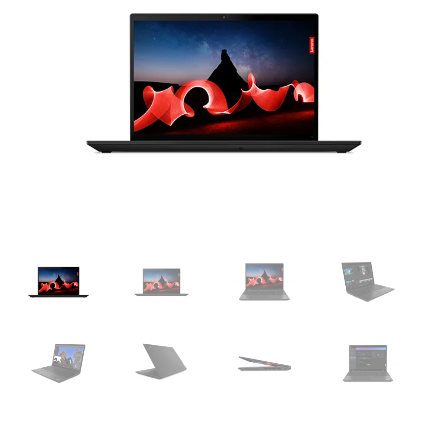
was:
is:
$34,687.00.
$27,935.00.