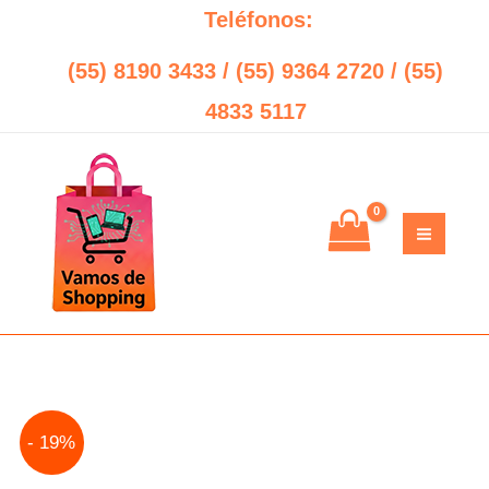
Ir
Teléfonos:
al
(55) 8190 3433 / (55) 9364 2720 / (55)
contenido
4833 5117
Original
Current
- 19%
price
price