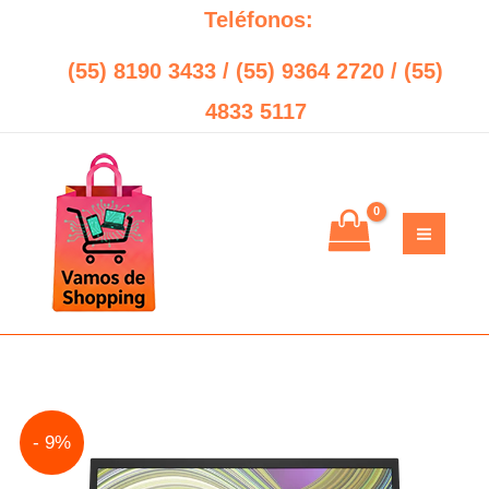
Ir
Teléfonos:
al
(55) 8190 3433 / (55) 9364 2720 / (55)
contenido
4833 5117
Original
Current
- 9%
price
price