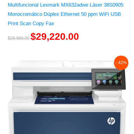
Multifuncional Lexmark MX632adwe Láser 38S0905
Monocromático Dúplex Ethernet 50 ppm WiFi USB
Print Scan Copy Fax
$
29,220.00
$
29,989.00
Original
Current
- 42%
price
price
was:
is:
$18,947.00.
$10,932.00.