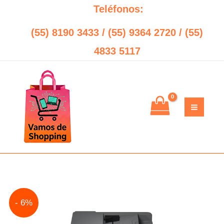
Ir
Teléfonos:
al
(55) 8190 3433 / (55) 9364 2720 / (55)
contenido
4833 5117
Original
Current
- 6%
price
price