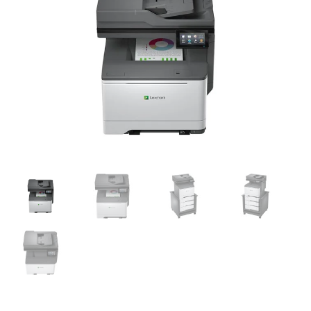
was:
is:
$20,120.00.
$18,819.00.