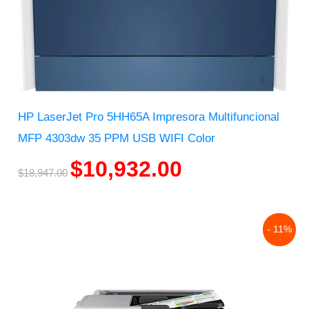
HP LaserJet Pro 5HH65A Impresora Multifuncional
MFP 4303dw 35 PPM USB WIFI Color
$
10,932.00
$
18,947.00
Original
Current
- 11%
price
price
was:
is:
$15,354.00.
$13,692.00.