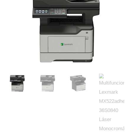
was:
is:
$21,058.00.
$19,836.00.