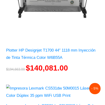
Plotter HP Designjet T1700 44″ 1118 mm Inyección
de Tinta Térmica Color W6B55A
$
140,081.00
$
194,663.00
Original
Current
- 5%
price
price
was:
is:
$9,656.00.
$9,134.00.