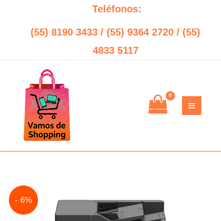
Ir
Teléfonos:
al
(55) 8190 3433 / (55) 9364 2720 / (55)
contenido
4833 5117
Original
Current
- 6%
price
price