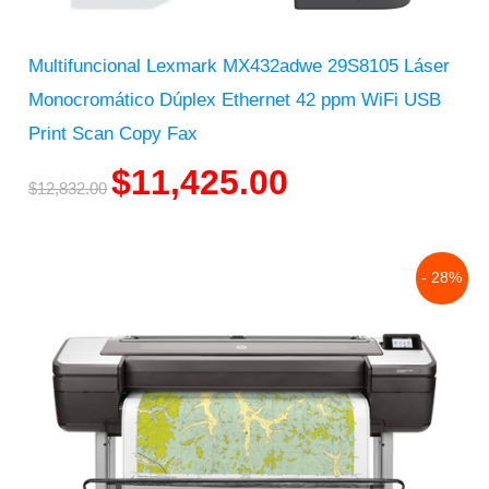
Multifuncional Lexmark MX432adwe 29S8105 Láser
Monocromático Dúplex Ethernet 42 ppm WiFi USB
Print Scan Copy Fax
$
11,425.00
$
12,832.00
Original
Current
- 28%
price
price
was:
is:
$194,663.00.
$140,081.00.