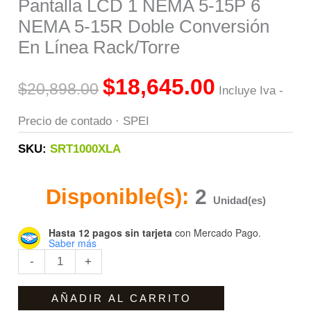
Pantalla LCD 1 NEMA 5-15P 6
5-
NEMA 5-15R Doble Conversión
15P
En Línea Rack/Torre
6
$
18,645.00
NEMA
$
20,898.00
Incluye Iva -
5-
Precio de contado · SPEI
15R
SKU:
SRT1000XLA
Doble
Conversión
Disponible(s):
2
En
Unidad(es)
Línea
Hasta 12 pagos sin tarjeta
con Mercado Pago.
Rack/Torre
Saber más
cantidad
-
+
AÑADIR AL CARRITO