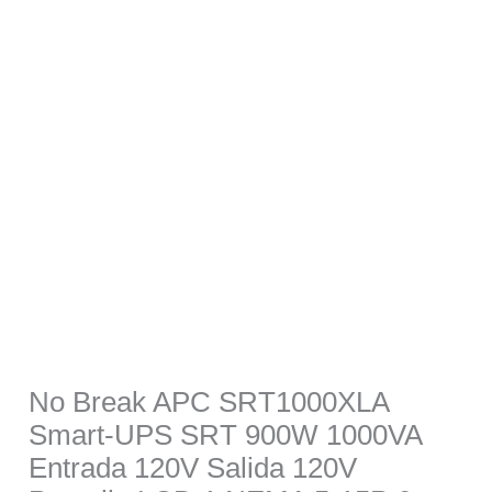
APC
was:
is:
SRT1000XLA
Smart-
$20,898.00.
$18,645.00.
UPS
SRT
900W
1000VA
Entrada
120V
Salida
120V
Pantalla
No Break APC SRT1000XLA
LCD
Smart-UPS SRT 900W 1000VA
1
Entrada 120V Salida 120V
NEMA