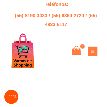
Ir
Teléfonos:
al
(55) 8190 3433 / (55) 9364 2720 / (55)
contenido
4833 5117
No
Original
Current
- 11%
Break
price
price