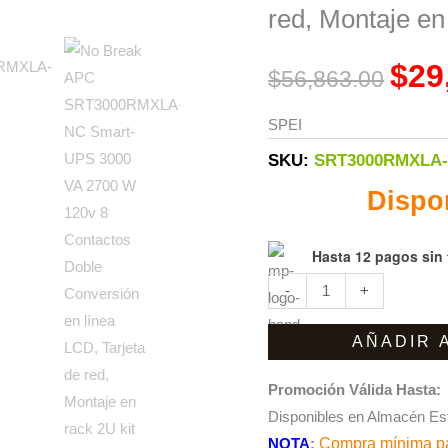
SRT3000RMXLA-
was:
red, Montaje en 
NC
$56,8
Smart-
$
29
$
56,863.00
UPS
3000
SPEI
VA
SKU:
SRT3000RMXLA
2700
Dispo
W
120v
8
Hasta 12 pagos sin 
Contactos
-
+
Doble
Conversión
AÑADIR 
en
línea
Promoción Válida Hasta:
LCD,
Disponibles en Almacén Es
Tarjeta
NOTA
:
Compra mínima pa