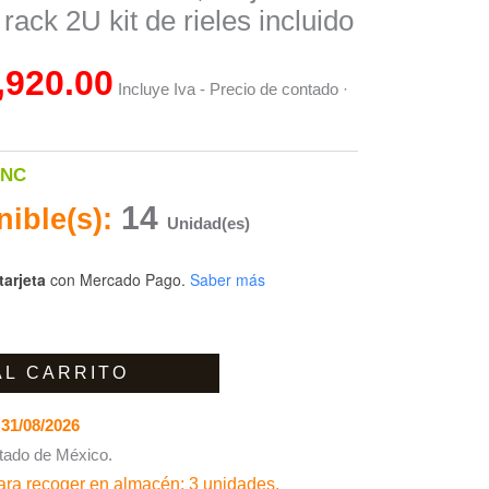
is:
rack 2U kit de rieles incluido
63.00.
$29,920.00.
,920.00
Incluye Iva - Precio de contado ·
-NC
14
nible(s):
Unidad(es)
tarjeta
con Mercado Pago.
Saber más
AL CARRITO
31/08/2026
tado de México.
ra recoger en almacén: 3 unidades.