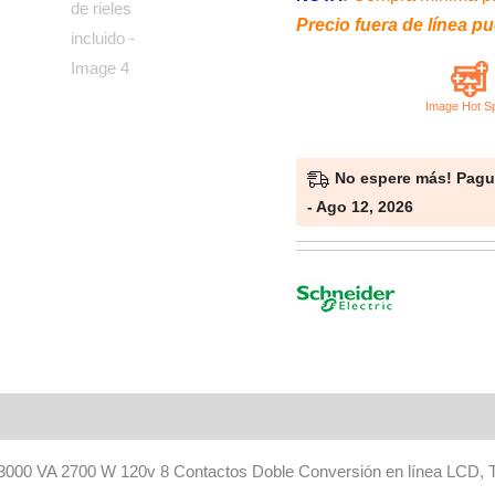
de
Precio fuera de línea pu
red,
Montaje
en
rack
2U
No espere más! Pague
kit
- Ago 12, 2026
de
rieles
incluido
cantidad
Valoraciones (0)
A 2700 W 120v 8 Contactos Doble Conversión en línea LCD, Tarjet