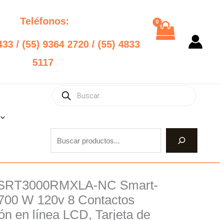
Teléfonos:
433 / (55) 9364 2720 / (55) 4833
5117
Products
Buscar
search
 SRT3000RMXLA-NC Smart-
nal
Current
700 W 120v 8 Contactos
price
n en línea LCD, Tarjeta de