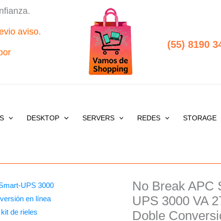
nfianza.
evio aviso.
(55) 8190 3
por
S
DESKTOP
SERVERS
REDES
STORAGE
No Break APC
No
Origi
Break
UPS 3000 VA 2
price
APC
Doble Conversió