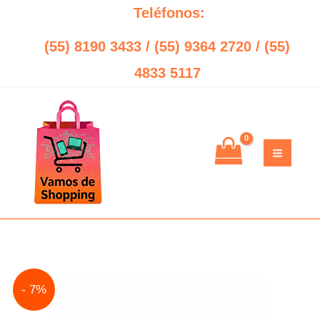
Ir
Teléfonos:
al
(55) 8190 3433 / (55) 9364 2720 / (55)
contenido
4833 5117
Original
Current
- 7%
price
price