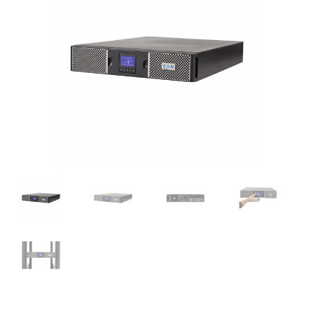
was:
is:
$32,118.00.
$29,776.00.