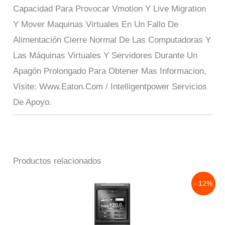
Capacidad Para Provocar Vmotion Y Live Migration
Y Mover Maquinas Virtuales En Un Fallo De
Alimentación Cierre Normal De Las Computadoras Y
Las Máquinas Virtuales Y Servidores Durante Un
Apagón Prolongado Para Obtener Mas Informacion,
Visite: Www.Eaton.Com / Intelligentpower Servicios
De Apoyo.
Productos relacionados
Original
Current
- 12%
price
price
was:
is:
$30,415.00.
$26,805.00.