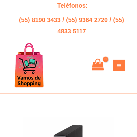
Ir
Teléfonos:
al
(55) 8190 3433 / (55) 9364 2720 / (55)
contenido
4833 5117