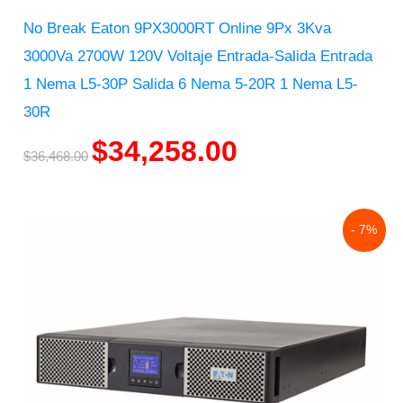
No Break Eaton 9PX3000RT Online 9Px 3Kva
3000Va 2700W 120V Voltaje Entrada-Salida Entrada
1 Nema L5-30P Salida 6 Nema 5-20R 1 Nema L5-
30R
$
34,258.00
$
36,468.00
Original
Current
- 7%
price
price
was:
is:
$28,547.00.
$26,551.00.