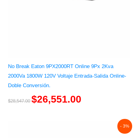
No Break Eaton 9PX2000RT Online 9Px 2Kva
2000Va 1800W 120V Voltaje Entrada-Salida Online-
Doble Conversión.
$
26,551.00
$
28,547.00
Original
Current
- 3%
price
price
was:
is: