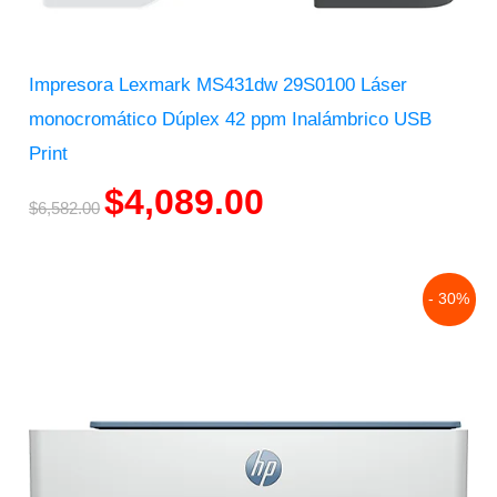
Impresora Lexmark MS431dw 29S0100 Láser
monocromático Dúplex 42 ppm Inalámbrico USB
Print
$
4,089.00
$
6,582.00
Original
Current
- 30%
price
price
was:
is:
$5,163.00.
$3,594.00.