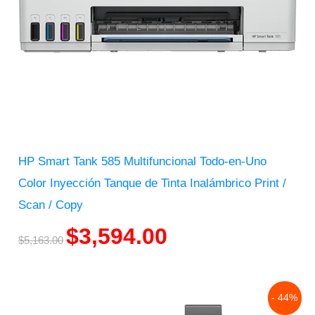
HP Smart Tank 585 Multifuncional Todo-en-Uno
Color Inyección Tanque de Tinta Inalámbrico Print /
Scan / Copy
$
3,594.00
$
5,163.00
Original
Current
- 44%
price
price