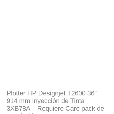
was:
is:
$12,411.00.
$10,632.00.
Plotter HP Designjet T2600 36″
914 mm Inyección de Tinta
3XB78A – Requiere Care pack de