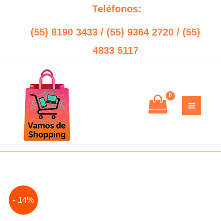
Ir
Teléfonos:
al
(55) 8190 3433 / (55) 9364 2720 / (55)
contenido
4833 5117
Original
Current
- 14%
price
price