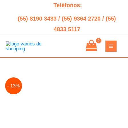
Ir
Teléfonos:
al
(55) 8190 3433 / (55) 9364 2720 / (55)
contenido
4833 5117
Original
Current
- 13%
price
price
was:
is:
$12,527.00.
$10,961.00.