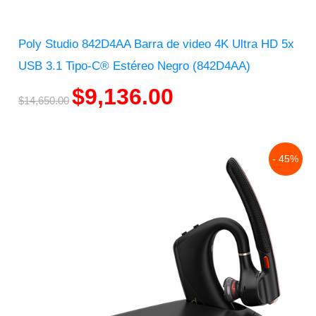
Poly Studio 842D4AA Barra de video 4K Ultra HD 5x
USB 3.1 Tipo-C® Estéreo Negro (842D4AA)
$
9,136.00
$
14,650.00
Original
Current
- 45%
price
price
was:
is:
$6,145.00.
$3,391.00.