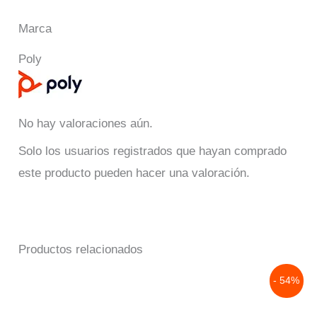
Marca
Poly
No hay valoraciones aún.
Solo los usuarios registrados que hayan comprado
este producto pueden hacer una valoración.
Productos relacionados
Original
Current
- 54%
price
price
was:
is:
$250,172.00.
$115,227.00.