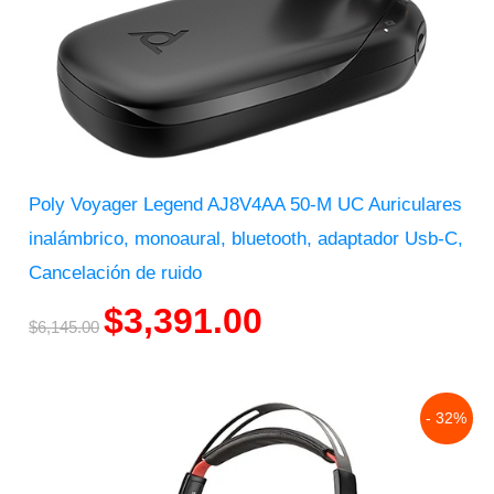
Poly Voyager Legend AJ8V4AA 50-M UC Auriculares
inalámbrico, monoaural, bluetooth, adaptador Usb-C,
Cancelación de ruido
$
3,391.00
$
6,145.00
Original
Current
- 32%
price
price
was:
is:
$2,667.00.
$1,816.00.