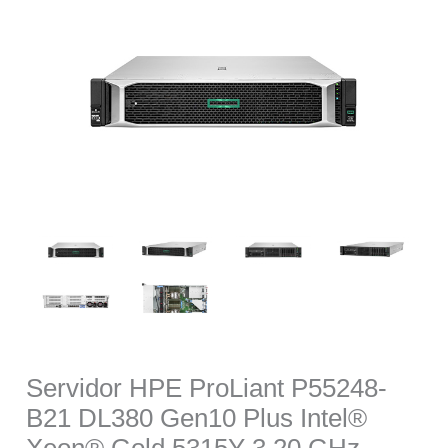
was:
is:
$169,470.00.
$155,095.
Servidor HPE ProLiant P55248-
B21 DL380 Gen10 Plus Intel®