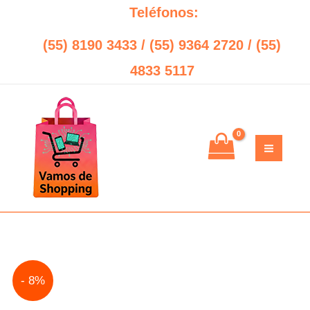
Ir
Teléfonos:
al
(55) 8190 3433 / (55) 9364 2720 / (55)
contenido
4833 5117
Original
Current
- 8%
price
price