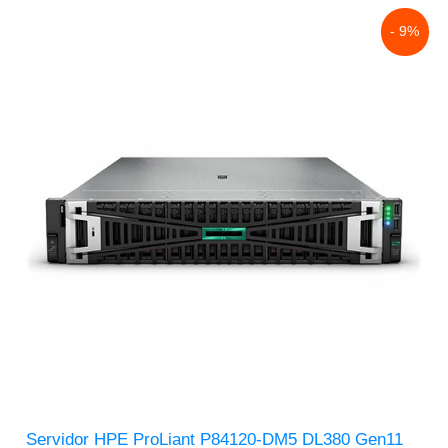
Original
Current
- 9%
price
price
was:
is:
$177,619.00.
$160,776.00.
Servidor HPE ProLiant P84120-DM5 DL380 Gen11