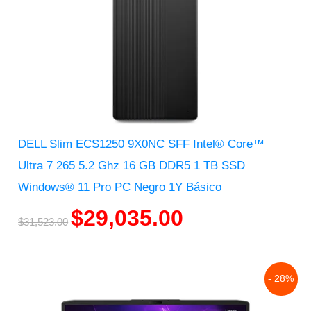
DELL Slim ECS1250 9X0NC SFF Intel® Core™
Ultra 7 265 5.2 Ghz 16 GB DDR5 1 TB SSD
Windows® 11 Pro PC Negro 1Y Básico
$
29,035.00
$
31,523.00
Original
Current
- 28%
price
price
was:
is: