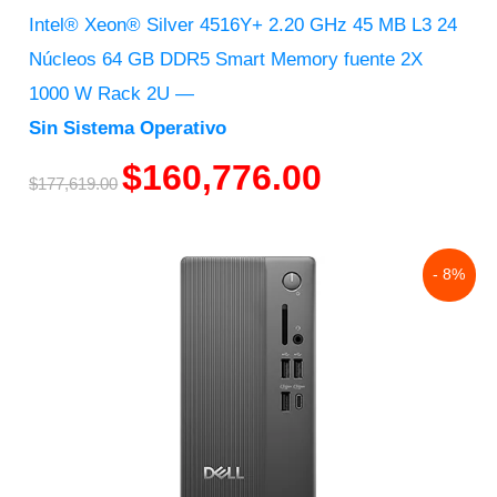
Intel® Xeon® Silver 4516Y+ 2.20 GHz 45 MB L3 24
Núcleos 64 GB DDR5 Smart Memory fuente 2X
1000 W Rack 2U ―
Sin Sistema Operativo
$
160,776.00
$
177,619.00
Original
Current
- 8%
price
price
was:
is:
$31,523.00.
$29,035.00.