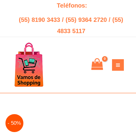
Ir
Teléfonos:
al
(55) 8190 3433 / (55) 9364 2720 / (55)
contenido
4833 5117
Switch
Original
Current
- 50%
HPE
price
price