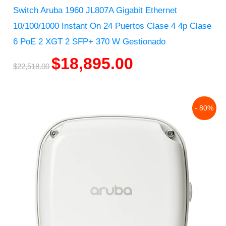
Switch Aruba 1960 JL807A Gigabit Ethernet
10/100/1000 Instant On 24 Puertos Clase 4 4p Clase
6 PoE 2 XGT 2 SFP+ 370 W Gestionado
$
18,895.00
$
22,518.00
Original
Current
- 80%
price
price
was:
is:
$45,669.00.
$9,341.00.