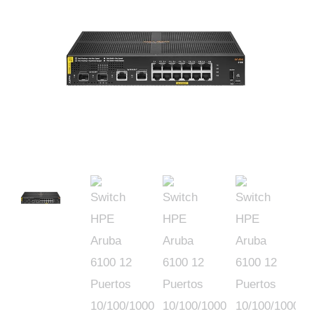
Aruba
was:
is:
6100
12
$25,551.00.
$12,822.00.
Puertos
10/100/1000
Mbps
Gigabit
BASE-
T
2
puertos
1G/10G
SFP
2
puertos