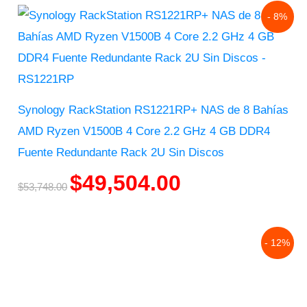
Original
Current
- 8%
price
price
was:
is:
$53,748.00.
$49,504.00.
Synology RackStation RS1221RP+ NAS de 8 Bahías
AMD Ryzen V1500B 4 Core 2.2 GHz 4 GB DDR4
Fuente Redundante Rack 2U Sin Discos
$
49,504.00
$
53,748.00
Original
Current
- 12%
price
price
was:
is:
$29,682.00.
$26,188.00.