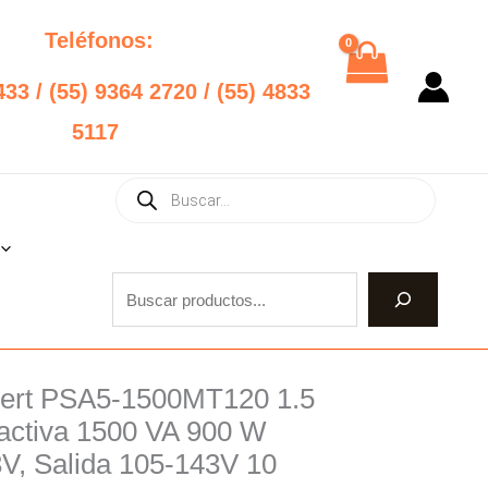
Teléfonos:
433 / (55) 9364 2720 / (55) 4833
5117
Products
Buscar
search
bert PSA5-1500MT120 1.5
al
Current
ractiva 1500 VA 900 W
price
3V, Salida 105-143V 10