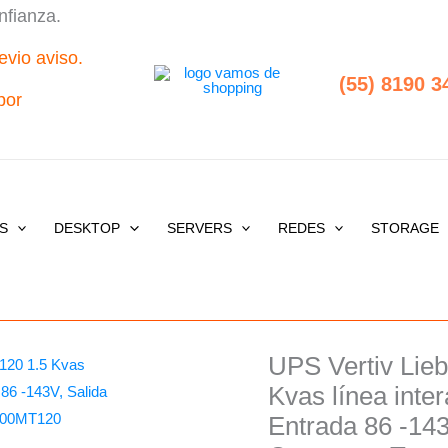
nfianza.
evio aviso.
(55) 8190 3
por
S
DESKTOP
SERVERS
REDES
STORAGE
UPS Vertiv Lie
UPS
Origin
Vertiv
Kvas línea inte
price
Liebert
Entrada 86 -14
PSA5-