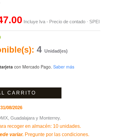
is:
e
.00.
$3,947.00.
47.00
Incluye Iva - Precio de contado · SPEI
0
4
nible(s):
Unidad(es)
tarjeta
con Mercado Pago.
Saber más
AL CARRITO
31/08/2026
MX, Guadalajara y Monterrey.
ra recoger en almacén: 10 unidades.
ede variar.
Pregunte por las condiciones.