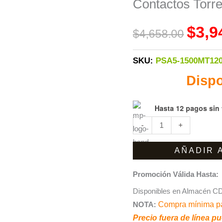
was:
Contactos Torr
1500MT120
$4,658
1.5
$
3,9
$
4,658.00
Kvas
línea
SKU:
PSA5-1500MT12
interactiva
Dispo
1500
VA
900
Hasta 12 pagos sin 
W
-
+
Entrada
86
AÑADIR 
-143V,
Salida
Promoción Válida Hasta:
105-
Disponibles en Almacén CD
143V
NOTA:
Compra mínima pa
10
Precio fuera de línea pu