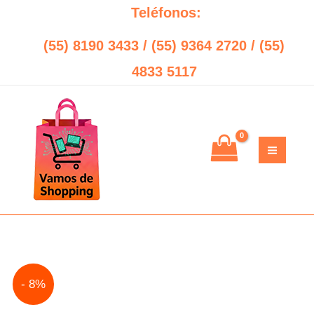
Ir
Teléfonos:
al
(55) 8190 3433 / (55) 9364 2720 / (55)
contenido
4833 5117
No
Original
Current
- 8%
Break
price
price