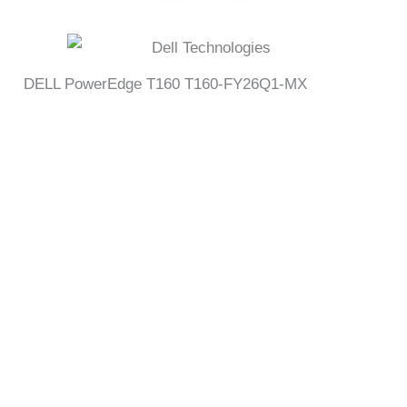
DELL PowerEdge T160 T160-FY26Q1-MX
DELL PowerEdge T160 T160-FY26Q1-MX – DELL
PowerEdge T160 T160-FY26Q1-MX – DELL
PowerEdge T160 T160-FY26Q1-MX – DELL
PowerEdge T160 T160-FY26Q1-MX – DELL
PowerEdge T160 T160-FY26Q1-MX – DELL
PowerEdge T160 T160-FY26Q1-MX – DELL
PowerEdge T160 T160-FY26Q1-MX – DELL
PowerEdge T160 T160-FY26Q1-MX – DELL
PowerEdge T160 T160-FY26Q1-MX – DELL
PowerEdge T160 T160-FY26Q1-MX – DELL
PowerEdge T160 T160-FY26Q1-MX – DELL