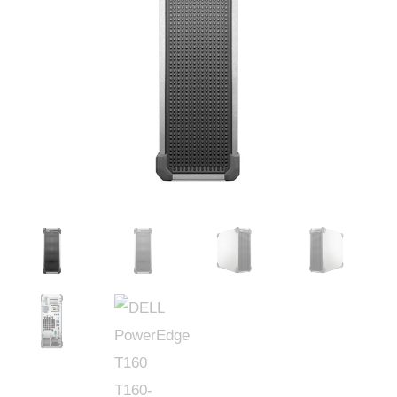
was:
is:
$42,183.00.
$39,735.00.