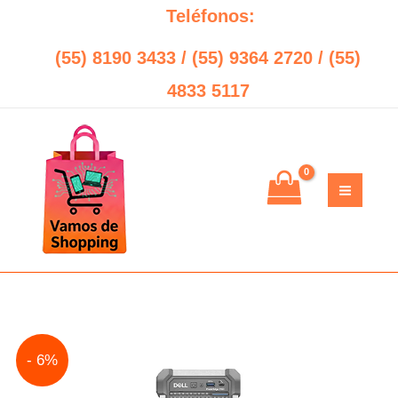
Ir
Teléfonos:
al
(55) 8190 3433 / (55) 9364 2720 / (55)
contenido
4833 5117
Original
Current
- 6%
price
price