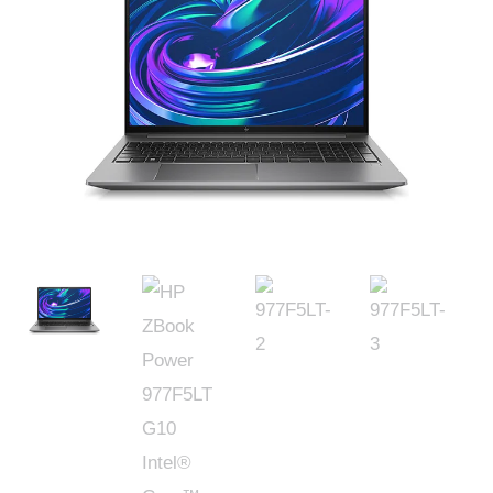
was:
is:
$12,585.00.
$12,038.00.