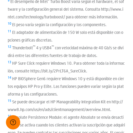
9
®
El desempeño de Intel
Turbo Boost varía según el hardware, el sof
tware y la configuración general del sistema. Consulta http://www.i
ntel.com/technology/turboboost/ para obtener más información.
10
El peso varía según la configuración y los componentes.
11
El adaptador de alimentación de 150 W solo está disponible con o
pciones gráficas discretas.
12
™
™
Thunderbolt
4 y USB4
con velocidad máxima de 40 Gb/s se divi
dirá entre las diferentes fuentes de trabajo de datos.
13
HP Sure Click requiere Windows 10. Para obtener toda la informac
ión, consulte https://bit.ly/2PrLT6A_SureClick.
14
HP BIOSphere Gen6 requiere Windows 10 y está disponible en cier
tos equipos HP Pro y Elite. Las funciones pueden variar según la plat
aforma y las configuraciones.
15
Se puede descargar el HP Manageability Integration Kit en http://
www8.hp.com/us/en/ads/clientmanagement/overview.html.
16
Absolute Persistence Module: el agente Absolute se envía desacti
vado y se activa cuando los clientes activan la suscripción que adquiri
eron. Se pueden contratar las suscripciones por varios años. El servic