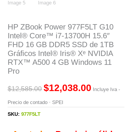
HP ZBook Power 977F5LT G10
Intel® Core™ i7-13700H 15.6″
FHD 16 GB DDR5 SSD de 1TB
Gráficos Intel® Iris® Xᵉ NVIDIA
RTX™ A500 4 GB Windows 11
Pro
$
12,038.00
$
12,585.00
Incluye Iva -
Precio de contado · SPEI
SKU:
977F5LT