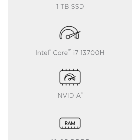
1 TB SSD
®
™
Intel
Core
i7 13700H
®
NVIDIA