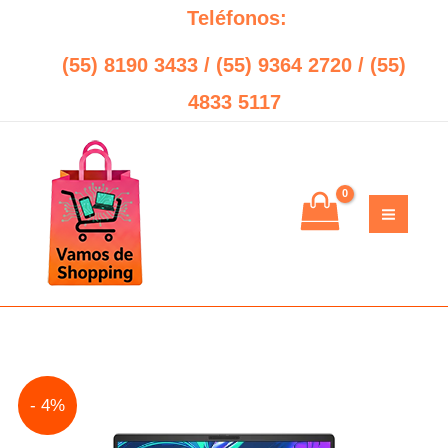
Ir
Teléfonos:
al
(55) 8190 3433 / (55) 9364 2720 / (55)
contenido
4833 5117
Original
Current
- 4%
price
price