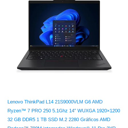
Lenovo ThinkPad L14 21S9000VLM G6 AMD
Ryzen™ 7 PRO 250 5.1Ghz 14″ WUXGA 1920×1200
32 GB DDR5 1 TB SSD M.2 2280 Gráficos AMD