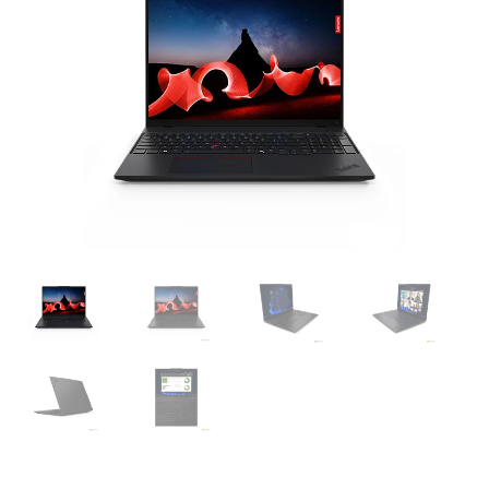
was:
is:
$12,701.00.
$12,237.00.