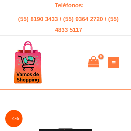
Ir
Teléfonos:
al
(55) 8190 3433 / (55) 9364 2720 / (55)
contenido
4833 5117
Original
Current
- 4%
price
price