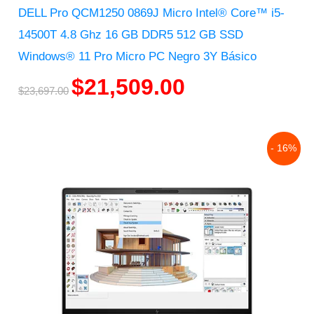
DELL Pro QCM1250 0869J Micro Intel® Core™ i5-
14500T 4.8 Ghz 16 GB DDR5 512 GB SSD
Windows® 11 Pro Micro PC Negro 3Y Básico
$
21,509.00
$
23,697.00
Original
Current
- 16%
price
price
was:
is:
$37,989.00.
$31,983.00.