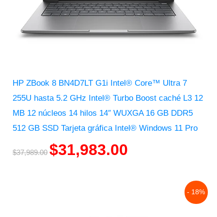
HP ZBook 8 BN4D7LT G1i Intel® Core™ Ultra 7
255U hasta 5.2 GHz Intel® Turbo Boost caché L3 12
MB 12 núcleos 14 hilos 14″ WUXGA 16 GB DDR5
512 GB SSD Tarjeta gráfica Intel® Windows 11 Pro
$
31,983.00
$
37,989.00
Original
Current
- 18%
price
price
was:
is:
$34,294.00.
$28,146.00.