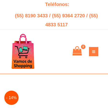
Ir
Teléfonos:
al
(55) 8190 3433 / (55) 9364 2720 / (55)
contenido
4833 5117
Original
Current
- 14%
price
price