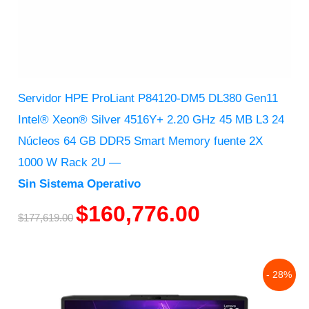
Servidor HPE ProLiant P84120-DM5 DL380 Gen11
Intel® Xeon® Silver 4516Y+ 2.20 GHz 45 MB L3 24
Núcleos 64 GB DDR5 Smart Memory fuente 2X
1000 W Rack 2U ―
Sin Sistema Operativo
$
160,776.00
$
177,619.00
Original
Current
- 28%
price
price
was:
is:
$27,770.00.
$19,859.00.