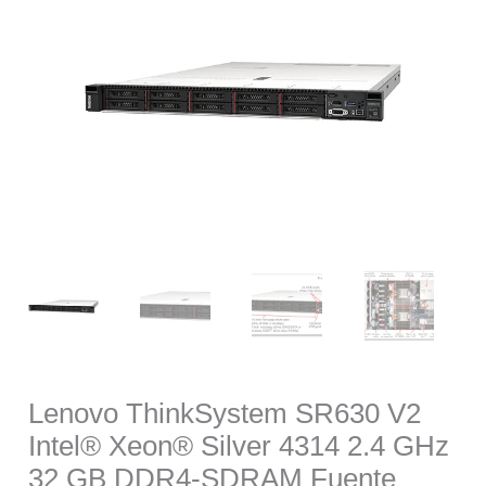
was:
is:
$105,755.00.
$91,265.00.
Lenovo ThinkSystem SR630 V2
Intel® Xeon® Silver 4314 2.4 GHz
32 GB DDR4-SDRAM Fuente