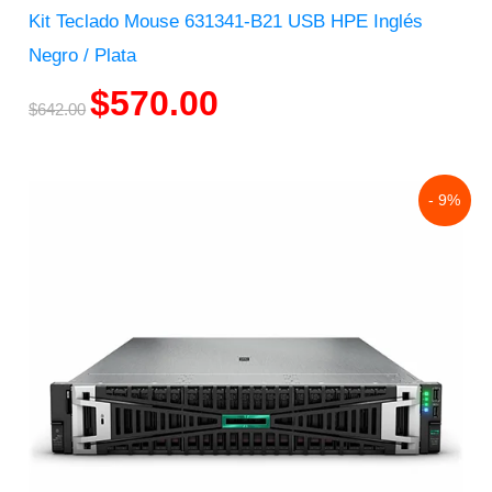
Kit Teclado Mouse 631341-B21 USB HPE Inglés
Negro / Plata
$
570.00
$
642.00
Original
Current
- 9%
price
price
was:
is:
$177,619.00.
$160,776.00.