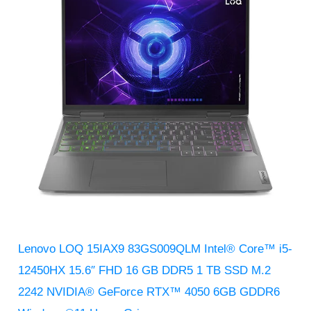
Lenovo LOQ 15IAX9 83GS009QLM Intel® Core™ i5-
12450HX 15.6″ FHD 16 GB DDR5 1 TB SSD M.2
2242 NVIDIA® GeForce RTX™ 4050 6GB GDDR6