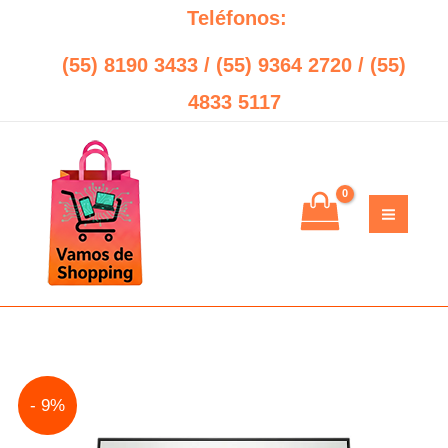
Ir
Teléfonos:
al
(55) 8190 3433 / (55) 9364 2720 / (55)
contenido
4833 5117
Monitor
Original
Current
- 9%
HP
price
price