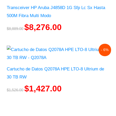
$8,889.00.
$8,276.00.
Transceiver HP Aruba J4858D 1G Sfp Lc Sx Hasta
500M Fibra Multi Modo
$
8,276.00
$
8,889.00
Original
Current
- 6%
price
price
was:
is:
$1,526.00.
$1,427.00.
Cartucho de Datos Q2078A HPE LTO-8 Ultrium de
30 TB RW
$
1,427.00
$
1,526.00