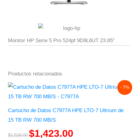
Monitor HP Serie 5 Pro 524pf 9D9L6UT 23.85″
Productos relacionados
Original
Current
- 7%
price
price
was:
is:
$1,526.00.
$1,423.00.
Cartucho de Datos C7977A HPE LTO-7 Ultrium de
15 TB RW 700 MB/S
$
1,423.00
$
1,526.00