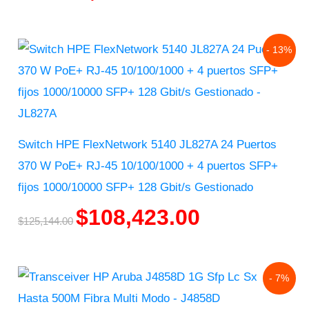
Original
Current
- 13%
price
price
was:
is:
$125,144.00.
$108,423.00.
Switch HPE FlexNetwork 5140 JL827A 24 Puertos
370 W PoE+ RJ-45 10/100/1000 + 4 puertos SFP+
fijos 1000/10000 SFP+ 128 Gbit/s Gestionado
$
108,423.00
$
125,144.00
Original
Current
- 7%
price
price
was:
is: