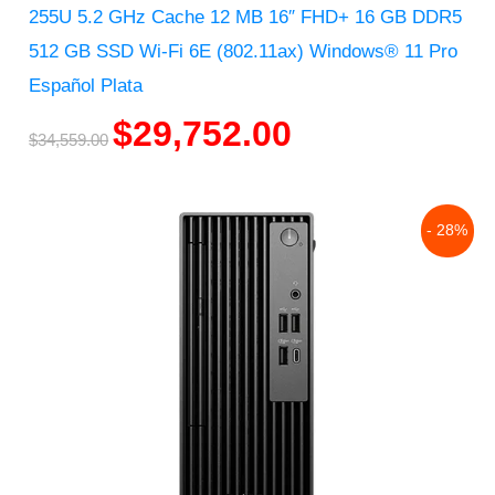
255U 5.2 GHz Cache 12 MB 16″ FHD+ 16 GB DDR5
512 GB SSD Wi-Fi 6E (802.11ax) Windows® 11 Pro
Español Plata
$
29,752.00
$
34,559.00
Original
Current
- 28%
price
price
was:
is:
$33,081.00.
$23,925.00.