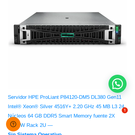
Servidor HPE ProLiant P84120-DM5 DL380 Gen11
Intel® Xeon® Silver 4516Y+ 2.20 GHz 45 MB L3 24
1
Núcleos 64 GB DDR5 Smart Memory fuente 2X
1000 W Rack 2U ―
Sin Sistema Operativo