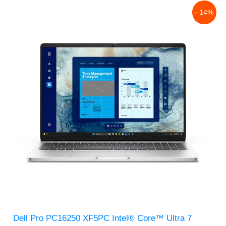
Original
Current
- 14%
price
price
was:
is:
$34,559.00.
$29,752.00.
Dell Pro PC16250 XF5PC Intel® Core™ Ultra 7