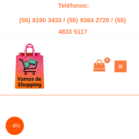
Ir
Teléfonos:
al
(55) 8190 3433 / (55) 9364 2720 / (55)
contenido
4833 5117
Original
Current
- 8%
price
price