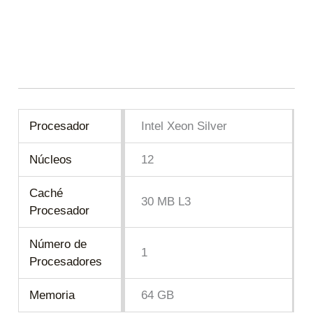
– Servidor HPE ProLiant P75341-DM5 – Servidor
HPE ProLiant P75341-DM5 – Servidor HPE ProLiant
P75341-DM5 – Servidor HPE ProLiant P75341-DM5
– Servidor HPE ProLiant P75341-DM5
Procesador
Intel Xeon Silver
Núcleos
12
Caché
30 MB L3
Procesador
Número de
1
Procesadores
Memoria
64 GB