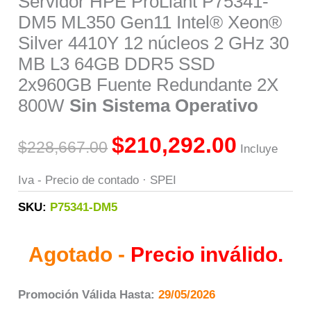
Servidor HPE ProLiant P75341-
DM5 ML350 Gen11 Intel® Xeon®
Silver 4410Y 12 núcleos 2 GHz 30
MB L3 64GB DDR5 SSD
2x960GB Fuente Redundante 2X
800W
Sin Sistema Operativo
$
210,292.00
$
228,667.00
Incluye
Iva - Precio de contado · SPEI
SKU:
P75341-DM5
Agotado -
Precio inválido.
Promoción Válida Hasta:
29/05/2026