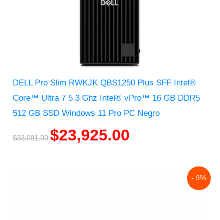
DELL Pro Slim RWKJK QBS1250 Plus SFF Intel®
Core™ Ultra 7 5.3 Ghz Intel® vPro™ 16 GB DDR5
512 GB SSD Windows 11 Pro PC Negro
$
23,925.00
$
33,081.00
Original
Current
- 9%
price
price
was:
is:
$177,619.00.
$160,776.00.