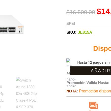
IOn
was:
48G
$
14
$
16,500.00
$16,5
24p
Clase
SPEI
4
SKU:
JL815A
PoE
4
Dispo
SFP
370
Hasta 12 pagos sin 
W
48
AÑADIR
puertos
RJ-
Promoción Válida Hasta:
45
NOTA
:
Promoción disponi
10/100/1000
cantidad