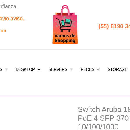
nfianza.
evio aviso.
(55) 8190 3
por
S
DESKTOP
SERVERS
REDES
STORAGE
Switch Aruba 1
Switch
Origi
Aruba
PoE 4 SFP 370 
price
1830
10/100/1000