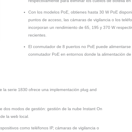
respectivamente para eliminar los cuellos de botella en e
Con los modelos PoE, obtienes hasta 30 W PoE disponib
puntos de acceso, las cámaras de vigilancia o los telé
incorporan un rendimiento de 65, 195 y 370 W respecti
recientes.
El conmutador de 8 puertos no PoE puede alimentarse 
conmutador PoE en entornos donde la alimentación de l
 la serie 1830 ofrece una implementación plug and
dos modos de gestión: gestión de la nube Instant On
de la web local.
positivos como teléfonos IP, cámaras de vigilancia o