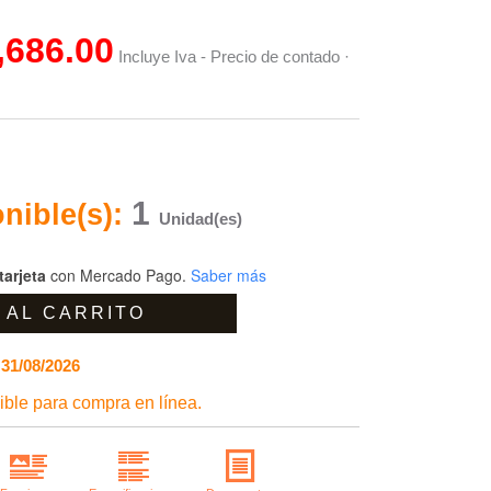
is:
,686.00
Incluye Iva - Precio de contado ·
00.00.
$14,686.00.
1
nible(s):
Unidad(es)
tarjeta
con Mercado Pago.
Saber más
 AL CARRITO
31/08/2026
ble para compra en línea.