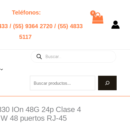
Teléfonos:
433 / (55) 9364 2720 / (55) 4833
5117
Products
Buscar
search
830 IOn 48G 24p Clase 4
nal
Current
W 48 puertos RJ-45
price