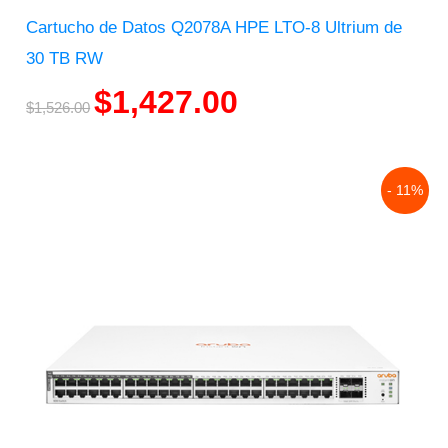
Cartucho de Datos Q2078A HPE LTO-8 Ultrium de
30 TB RW
$
1,427.00
$
1,526.00
Original
Current
- 11%
price
price
was:
is:
$16,500.00.
$14,686.00.