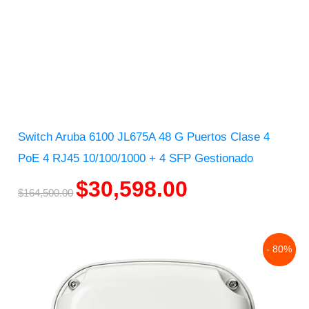
Switch Aruba 6100 JL675A 48 G Puertos Clase 4
PoE 4 RJ45 10/100/1000 + 4 SFP Gestionado
$
30,598.00
$
164,500.00
Original
Current
- 80%
price
price
was:
is:
$45,669.00.
$9,341.00.