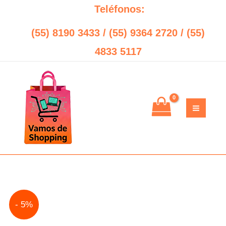
Ir
Teléfonos:
al
(55) 8190 3433 / (55) 9364 2720 / (55)
contenido
4833 5117
Original
Current
- 5%
price
price