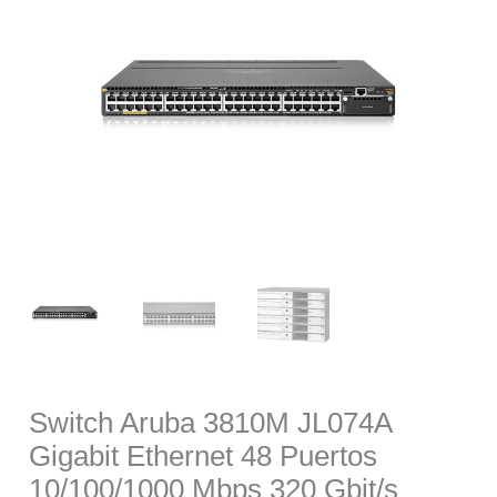
was:
is:
$152,423.00.
$145,527.
Switch Aruba 3810M JL074A
Gigabit Ethernet 48 Puertos
10/100/1000 Mbps 320 Gbit/s