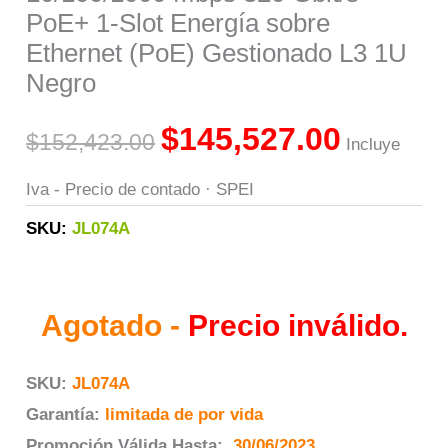
PoE+ 1-Slot Energía sobre
Ethernet (PoE) Gestionado L3 1U
Negro
$
145,527.00
$
152,423.00
Incluye
Iva - Precio de contado · SPEI
SKU:
JL074A
Agotado -
Precio inválido.
SKU:
JL074A
Garantía:
limitada de por vida
Promoción Válida Hasta:
30/06/2023