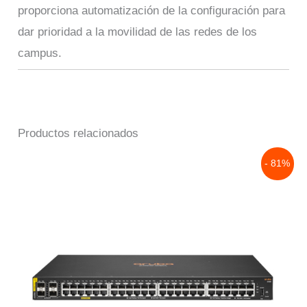
proporciona automatización de la configuración para
dar prioridad a la movilidad de las redes de los
campus.
Productos relacionados
Original
Current
- 81%
price
price
was:
is:
$164,500.00.
$30,598.00.