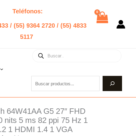
Teléfonos:
433 / (55) 9364 2720 / (55) 4833
5117
Products
Buscar
search
7h 64W41AA G5 27″ FHD
nal
Current
 nits 5 ms 82 ppi 75 Hz 1
price
.2 1 HDMI 1.4 1 VGA