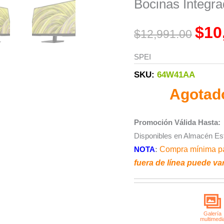
was:
Bocinas Integr
$12,9
$
10
$
12,991.00
SPEI
SKU:
64W41AA
Agotad
Promoción Válida Hasta:
Disponibles en Almacén Es
NOTA
:
Compra mínima pa
fuera de línea puede var