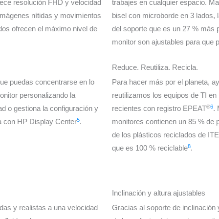
rece resolución FHD y velocidad
trabajes en cualquier espacio. Man
 imágenes nítidas y movimientos
bisel con microborde en 3 lados, l
ados ofrecen el máximo nivel de
del soporte que es un 27 % más
monitor son ajustables para que p
Reduce. Reutiliza. Recicla.
 que puedas concentrarse en lo
Para hacer más por el planeta, ayu
onitor personalizando la
reutilizamos los equipos de TI
®
6
ad o gestiona la configuración y
recientes con registro EPEAT
.
5
la con HP Display Center
.
monitores contienen un 85 % de p
de los plásticos reciclados de ITE
8
que es 100 % reciclable
.
Inclinación y altura ajustables
das y realistas a una velocidad
Gracias al soporte de inclinación 