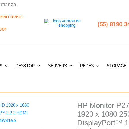
nfianza.
evio aviso.
(55) 8190 3
por
S
DESKTOP
SERVERS
REDES
STORAGE
HP Monitor P2
Origi
1920 x 1080 250
price
DisplayPort™ 1