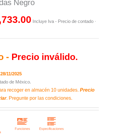
is:
adas Negro
91.00.
$10,733.00.
,733.00
Incluye Iva - Precio de contado ·
o -
Precio inválido.
28/11/2025
tado de México.
ra recoger en almacén 10 unidades.
Precio
iar
. Pregunte por las condiciones.